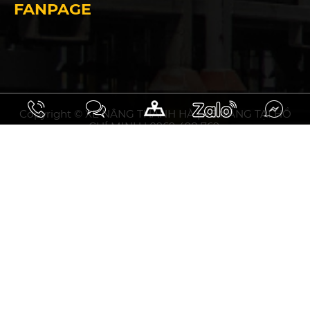
FANPAGE
Copyright © XE NÂNG THANH HÀ | XE NÂNG TẠI HỒ
CHÍ MINH | 0969 498 769.
10.93297031508358, 106.75794853464394