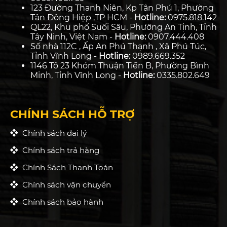
123 Đường Thanh Niên, Kp Tân Phú 1, Phường
Tân Đông Hiệp ,TP HCM -
Hotline:
0975.818.142
QL22, Khu phố Suối Sâu, Phường An Tịnh, Tỉnh
Tây Ninh, Việt Nam -
Hotline:
0907.444.408
Số nhà 112C , Ấp An Phú Thạnh , Xã Phú Túc,
Tỉnh Vĩnh Long -
Hotline:
0989.669.352
1146 Tổ 23 Khóm Thuận Tiến B, Phường Bình
Minh, Tỉnh Vĩnh Long -
Hotline:
0335.802.649
CHÍNH SÁCH HỖ TRỢ
Chính sách đại lý
Chính sách trả hàng
Chính Sách Thanh Toán
Chính sách vận chuyển
Chính sách bảo hành