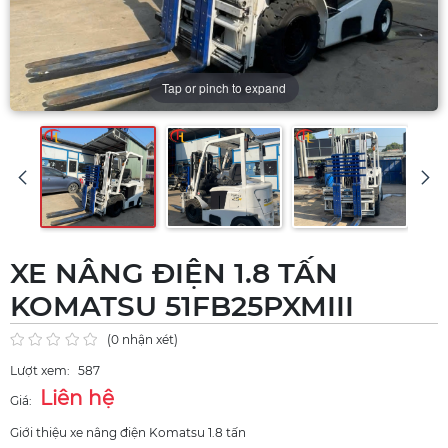
Tap or pinch to expand
XE NÂNG ĐIỆN 1.8 TẤN
KOMATSU 51FB25PXMIII
(0 nhận xét)
Lượt xem:
587
Liên hệ
Giá:
Giới thiệu xe nâng điện Komatsu 1.8 tấn