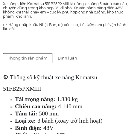
Xe nâng điện Komatsu 51FB25PXMIII là dòng xe nâng 3 bánh cao cấp,
chuyên dùng trong kho hẹp, lối đi nhỏ. Xe vận hành bằng điện 48V,
không khí thải, chạy êm – cực kỳ phù hợp cho nhà xưởng, kho thực
phẩm, kho lạnh.
👉 Hàng nhập khẩu Nhật Bản, độ bền cao, tiết kiệm chi phí vận hành
lâu dài.
Thông tin sản phẩm
Bình luận
⚙️ Thông số kỹ thuật xe nâng Komatsu
51FB25PXMIII
Tải trọng nâng:
1.830 kg
Chiều cao nâng:
4.140 mm
Tâm tải:
500 mm
Loại xe:
3 bánh (xoay trở linh hoạt)
Bình điện:
48V