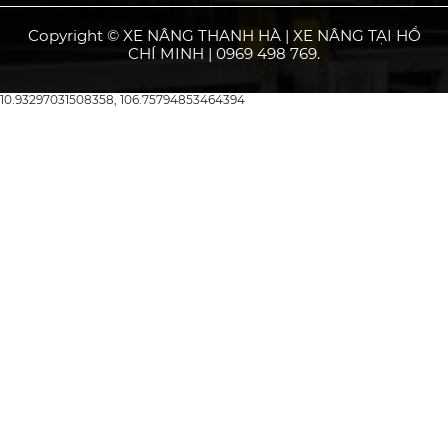
Copyright © XE NÂNG THANH HÀ | XE NÂNG TẠI HỒ
CHÍ MINH | 0969 498 769.
10.93297031508358, 106.75794853464394