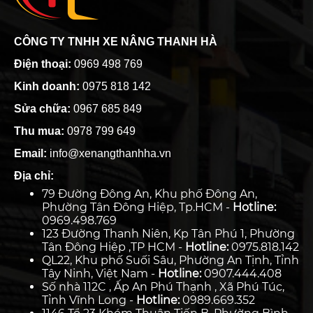
CÔNG TY TNHH XE NÂNG THANH HÀ
Điện thoại:
0969 498 769
Kinh doanh:
0975 818 142
Sửa chữa:
0967 685 849
Thu mua:
0978 799 649
Email:
info@xenangthanhha.vn
Địa chỉ:
79 Đường Đông An, Khu phố Đông An,
Phường Tân Đông Hiệp, Tp.HCM -
Hotline:
0969.498.769
123 Đường Thanh Niên, Kp Tân Phú 1, Phường
Tân Đông Hiệp ,TP HCM -
Hotline:
0975.818.142
QL22, Khu phố Suối Sâu, Phường An Tịnh, Tỉnh
Tây Ninh, Việt Nam -
Hotline:
0907.444.408
Số nhà 112C , Ấp An Phú Thạnh , Xã Phú Túc,
Tỉnh Vĩnh Long -
Hotline:
0989.669.352