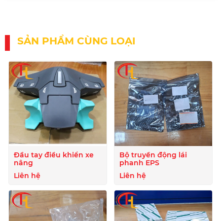
SẢN PHẨM CÙNG LOẠI
Đầu tay điều khiển xe
Bộ truyền động lái
nâng
phanh EPS
Liên hệ
Liên hệ