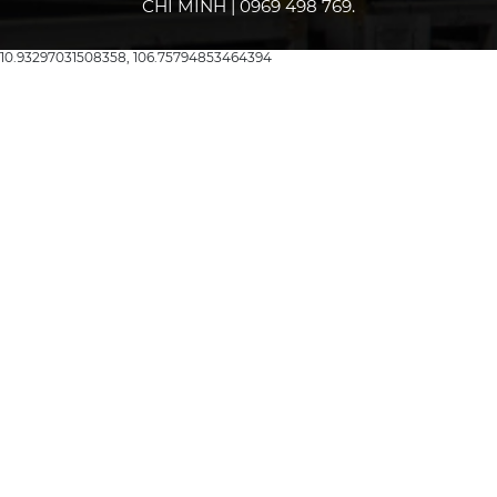
CHÍ MINH | 0969 498 769.
10.93297031508358, 106.75794853464394