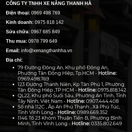
CÔNG TY TNHH XE NÂNG THANH HÀ
Điện thoại:
0969 498 769
Kinh doanh:
0975 818 142
Sửa chữa:
0967 685 849
Thu mua:
0978 799 649
Email:
info@xenangthanhha.vn
Địa chỉ:
79 Đường Đông An, Khu phố Đông An,
Phường Tân Đông Hiệp, Tp.HCM -
Hotline:
0969.498.769
123 Đường Thanh Niên, Kp Tân Phú 1, Phường
Tân Đông Hiệp ,TP HCM -
Hotline:
0975.818.142
QL22, Khu phố Suối Sâu, Phường An Tịnh, Tỉnh
Tây Ninh, Việt Nam -
Hotline:
0907.444.408
Số nhà 112C , Ấp An Phú Thạnh , Xã Phú Túc,
Tỉnh Vĩnh Long -
Hotline:
0989.669.352
1146 Tổ 23 Khóm Thuận Tiến B, Phường Bình
Minh, Tỉnh Vĩnh Long -
Hotline:
0335.802.649