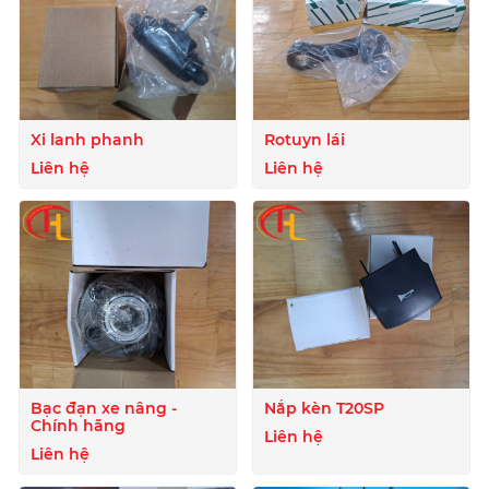
Xi lanh phanh
Rotuyn lái
Liên hệ
Liên hệ
Bạc đạn xe nâng -
Nắp kèn T20SP
Chính hãng
Liên hệ
Liên hệ