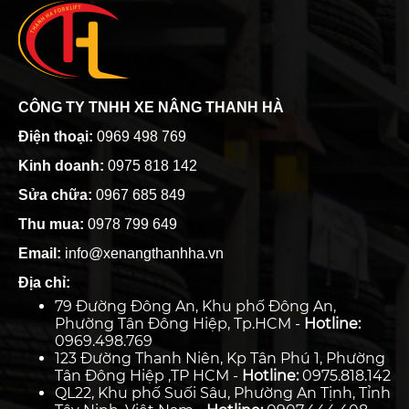
CÔNG TY TNHH XE NÂNG THANH HÀ
Điện thoại:
0969 498 769
Kinh doanh:
0975 818 142
Sửa chữa:
0967 685 849
Thu mua:
0978 799 649
Email:
info@xenangthanhha.vn
Địa chỉ:
79 Đường Đông An, Khu phố Đông An,
Phường Tân Đông Hiệp, Tp.HCM -
Hotline:
0969.498.769
123 Đường Thanh Niên, Kp Tân Phú 1, Phường
Tân Đông Hiệp ,TP HCM -
Hotline:
0975.818.142
QL22, Khu phố Suối Sâu, Phường An Tịnh, Tỉnh