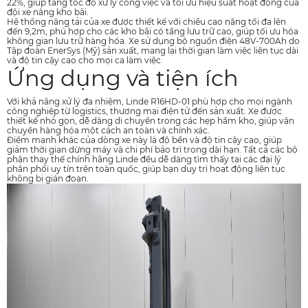
22%, giúp tăng tốc độ xử lý công việc và tối ưu hiệu suất hoạt động của
đội xe nâng kho bãi.
Hệ thống nâng tải của xe được thiết kế với chiều cao nâng tối đa lên
đến 9,2m, phù hợp cho các kho bãi có tầng lưu trữ cao, giúp tối ưu hóa
không gian lưu trữ hàng hóa. Xe sử dụng bộ nguồn điện 48V-700Ah do
Tập đoàn EnerSys (Mỹ) sản xuất, mang lại thời gian làm việc liên tục dài
và độ tin cậy cao cho mọi ca làm việc.
Ứng dụng và tiện ích
Với khả năng xử lý đa nhiệm, Linde R16HD-01 phù hợp cho mọi ngành
công nghiệp từ logistics, thương mại điện tử đến sản xuất. Xe được
thiết kế nhỏ gọn, dễ dàng di chuyển trong các hẹp hầm kho, giúp vận
chuyển hàng hóa một cách an toàn và chính xác.
Điểm mạnh khác của dòng xe này là độ bền và độ tin cậy cao, giúp
giảm thời gian dừng máy và chi phí bảo trì trong dài hạn. Tất cả các bộ
phận thay thế chính hãng Linde đều dễ dàng tìm thấy tại các đại lý
phân phối uy tín trên toàn quốc, giúp bạn duy trì hoạt động liên tục
không bị gián đoạn.