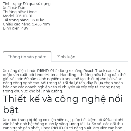
Tình trạng: Đã qua sử dụng
Xuất xứ: Đức
Thương hiệu: Linde
Model: R16HD-01
Tải trọng nâng: 1.600 kg
Chiều cao nâng: 9.455 mm
Bình điện: 48V
Thông tin sản phẩm
Bình luận
Xe nâng điện Linde R16HD-01 là dòng xe nâng Reach Truck cao cấp,
được sản xuất bởi Linde Material Handling - thương hiệu hàng đầu thế
giới với hơn 60 năm kinh nghiệm trong chế tạo thiết bị kho bãi và xe
nâng công nghệ cao. Với trọng tải tối đa 1,6 tấn, đây là lựa chọn hoàn
hảo cho các doanh nghiệp cần di chuyển và xếp xếp tải trọng nặng
trong khu vực kho bãi, nhà xưởng.
Thiết kế và công nghệ nổi
bật
Xe được trang bị động cơ điện hiện đại, giúp tiết kiệm tới 40% chi phí
vận hành nhờ hệ thống quản lý năng lượng tối ưu. So với các đối thủ
cạnh tranh gần nhất, Linde R16HD-01 có năng suất làm việc cao hơn