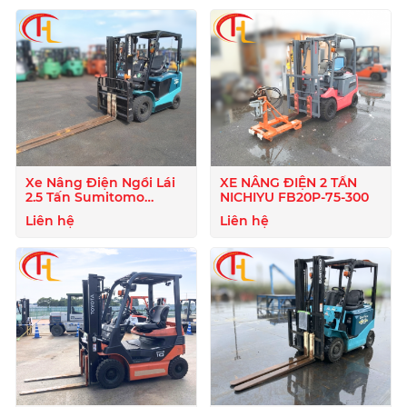
Xe Nâng Điện Ngồi Lái
XE NÂNG ĐIỆN 2 TẤN
2.5 Tấn Sumitomo
NICHIYU FB20P-75-300
51FB25PJXIII
Liên hệ
Liên hệ