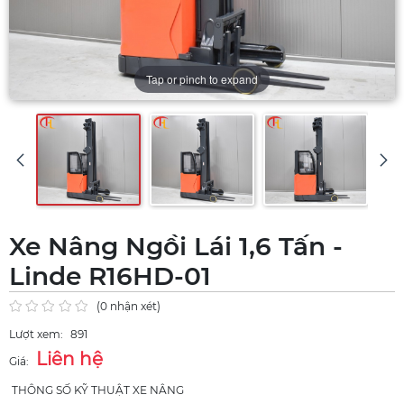
Tap or pinch to expand
Xe Nâng Ngồi Lái 1,6 Tấn -
Linde R16HD-01
(0 nhận xét)
Lượt xem:
891
Liên hệ
Giá:
THÔNG SỐ KỸ THUẬT XE NÂNG