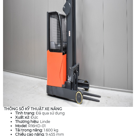
THÔNG SỐ KỸ THUẬT XE NÂNG
Tình trạng:
Đã qua sử dụng
Xuất xứ:
Đức
Thương hiệu:
Linde
Model:
R16HD-01
Tải trọng nâng:
1.600 kg
Chiều cao nâng:
9.455 mm