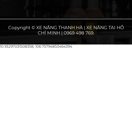
Copyright © XE NÂNG THANH HÀ | XE NÂNG TẠI HỒ
CHÍ MINH | 0969 498 769.
10.93297031508358, 106.75794853464394