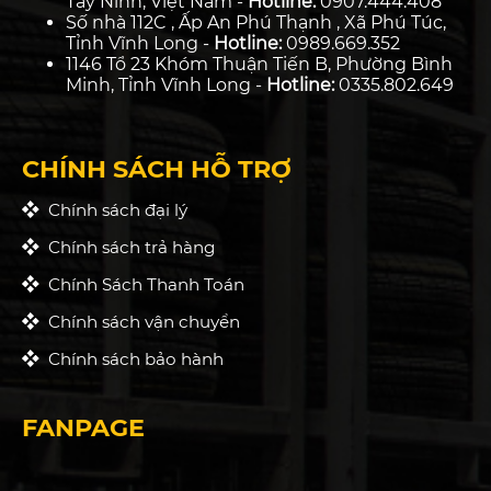
Tây Ninh, Việt Nam -
Hotline:
0907.444.408
Số nhà 112C , Ấp An Phú Thạnh , Xã Phú Túc,
Tỉnh Vĩnh Long -
Hotline:
0989.669.352
1146 Tổ 23 Khóm Thuận Tiến B, Phường Bình
Minh, Tỉnh Vĩnh Long -
Hotline:
0335.802.649
CHÍNH SÁCH HỖ TRỢ
Chính sách đại lý
Chính sách trả hàng
Chính Sách Thanh Toán
Chính sách vận chuyển
Chính sách bảo hành
FANPAGE