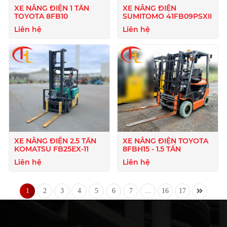
XE NÂNG ĐIỆN 1 TẤN
XE NÂNG ĐIỆN
TOYOTA 8FB10
SUMITOMO 41FB09PSXII
Liên hệ
Liên hệ
XE NÂNG ĐIỆN 2.5 TẤN
XE NÂNG ĐIỆN TOYOTA
KOMATSU FB25EX-11
8FBH15 - 1.5 TẤN
Liên hệ
Liên hệ
1
2
3
4
5
6
7
...
16
17