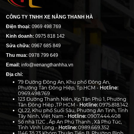
CÔNG TY TNHH XE NÂNG THANH HÀ
Điện thoại:
0969 498 769
Kinh doanh:
0975 818 142
Sửa chữa:
0967 685 849
Thu mua:
0978 799 649
Email:
info@xenangthanhha.vn
Địa chỉ:
79 Đường Đông An, Khu phố Đông An,
Phường Tân Đông Hiệp, Tp.HCM -
Hotline:
0969.498.769
123 Đường Thanh Niên, Kp Tân Phú 1, Phường
Tân Đông Hiệp ,TP HCM -
Hotline:
0975.818.142
QL22, Khu phố Suối Sâu, Phường An Tịnh, Tỉnh
Tây Ninh, Việt Nam -
Hotline:
0907.444.408
Số nhà 112C , Ấp An Phú Thạnh , Xã Phú Túc,
Tỉnh Vĩnh Long -
Hotline:
0989.669.352
1146 Tổ 23 Khóm Thuận Tiến B, Phường Bình