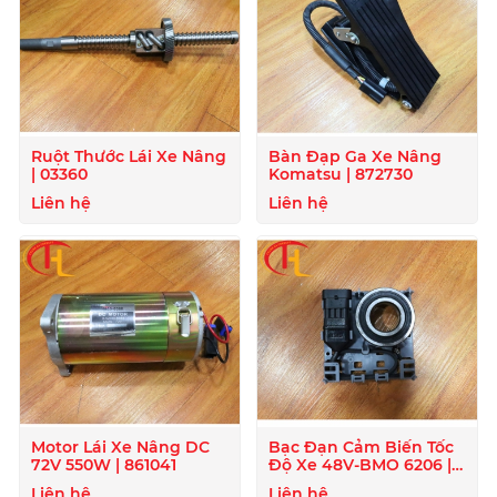
Ruột Thước Lái Xe Nâng
Bàn Đạp Ga Xe Nâng
| 03360
Komatsu | 872730
Liên hệ
Liên hệ
Motor Lái Xe Nâng DC
Bạc Đạn Cảm Biến Tốc
72V 550W | 861041
Độ Xe 48V-BMO 6206 |
872129
Liên hệ
Liên hệ