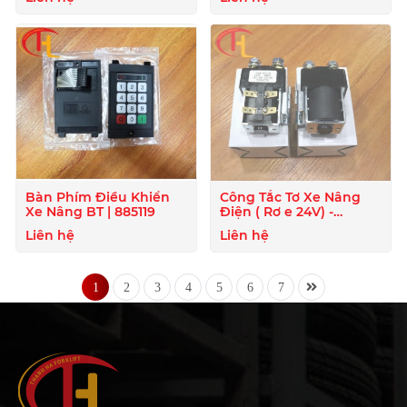
Bàn Phím Điều Khiển
Công Tắc Tơ Xe Nâng
Xe Nâng BT | 885119
Điện ( Rơ e 24V) -
824020
Liên hệ
Liên hệ
1
2
3
4
5
6
7