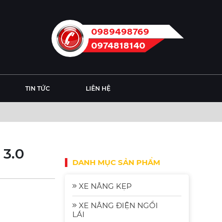
0989498769
0974818140
TIN TỨC
LIÊN HỆ
3.0
DANH MỤC SẢN PHẨM
XE NÂNG KẸP
XE NÂNG ĐIỆN NGỒI
LÁI
Xe Nâng Điện