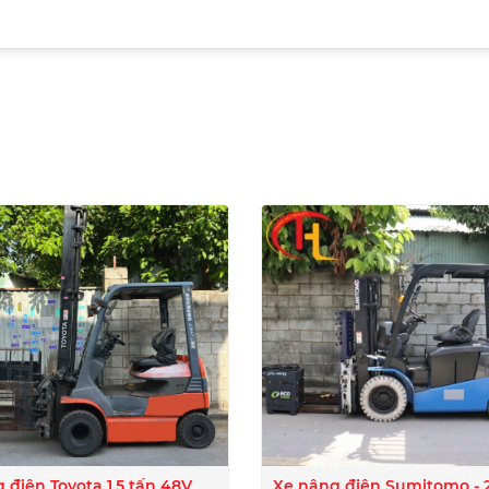
I
 điện Toyota 1.5 tấn 48V
Xe nâng điện Sumitomo - 2