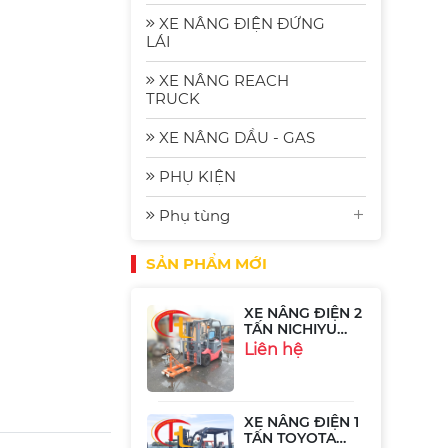
2.5 Tấn
Komat'su FE25-2
Liên hệ
XE NÂNG ĐIỆN ĐỨNG
| Xe Nâng Nhập
LÁI
Bãi Gia Rẻ
XE NÂNG REACH
Xe Nâng Điện
TRUCK
Komatsu FE30-1:
Bền Bỉ, Hiệu
Liên hệ
XE NÂNG DẦU - GAS
Quả và Tiết
Kiệm Năng
Lượng
PHỤ KIỆN
Xe Nâng Điện
Phụ tùng
Ngồi Lái 2.5 Tấn
Sumitomo
Liên hệ
51FB25PJXIII
SẢN PHẨM MỚI
XE NÂNG ĐIỆN 2
TẤN NICHIYU
FB20P-75-300
Liên hệ
XE NÂNG ĐIỆN 1
TẤN TOYOTA