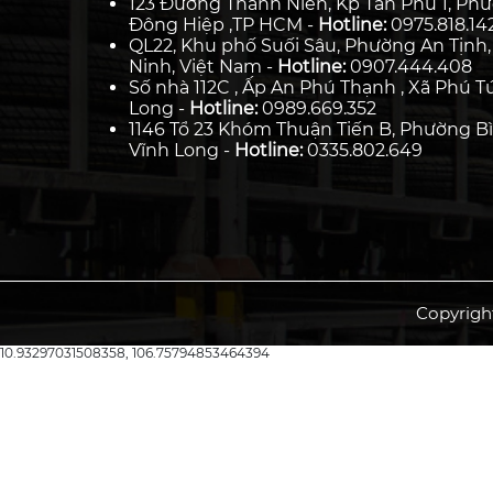
123 Đường Thanh Niên, Kp Tân Phú 1, Ph
Đông Hiệp ,TP HCM -
Hotline:
0975.818.14
QL22, Khu phố Suối Sâu, Phường An Tịnh,
Ninh, Việt Nam -
Hotline:
0907.444.408
Số nhà 112C , Ấp An Phú Thạnh , Xã Phú Tú
Long -
Hotline:
0989.669.352
1146 Tổ 23 Khóm Thuận Tiến B, Phường Bì
Vĩnh Long -
Hotline:
0335.802.649
Copyrigh
10.93297031508358, 106.75794853464394