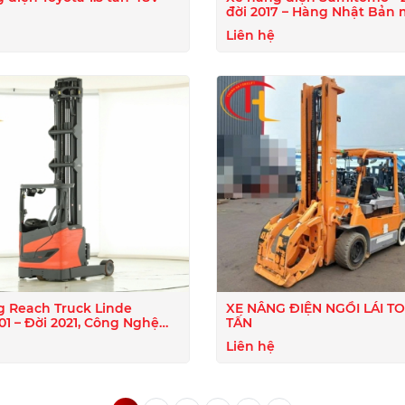
đời 2017 – Hàng Nhật Bản 
Liên hệ
g Reach Truck Linde
XE NÂNG ĐIỆN NGỒI LÁI T
ng Nghệ
TẤN
ao
Liên hệ