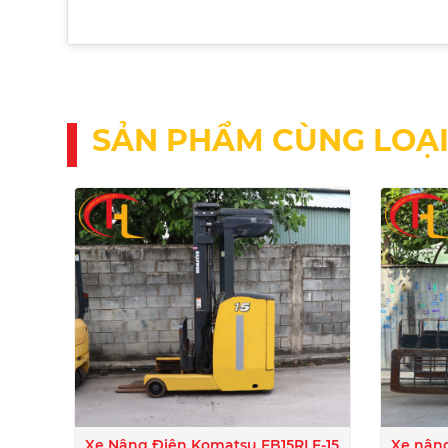
SẢN PHẨM CÙNG LOẠ
Xe Nâng Điện Komatsu FB15RLF-15
Xe nâng