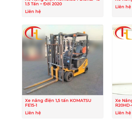
1.5 Tấn – Đời 2020
Liên hệ
Liên hệ
Xe nâng điện 1,5 tấn KOMATSU
Xe Nân
FE15-1
R20HD-01 – Đời 2021, Cô
Đỉnh C
Liên hệ
Liên hệ