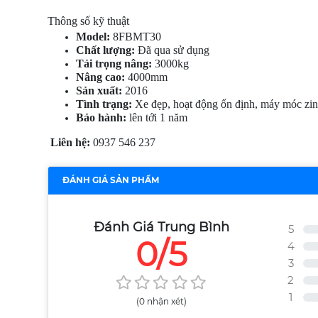
Thông số kỹ thuật
Model:
8FBMT30
Chất lượng:
Đã qua sử dụng
Tải trọng nâng:
3000kg
Nâng cao:
4000mm
Sản xuất:
2016
Tình trạng:
Xe đẹp, hoạt động ổn định, máy móc zi
Bảo hành:
lên tới 1 năm
Liên hệ:
0937 546 237
ĐÁNH GIÁ SẢN PHẨM
Đánh Giá Trung Bình
5
0/5
4
3
2
1
(0 nhận xét)