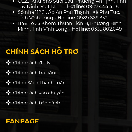
QL22, Khu phố Suối Sâu, Phường An Tịnh, Tỉnh
Tây Ninh, Việt Nam -
Hotline:
0907.444.408
Số nhà 112C , Ấp An Phú Thạnh , Xã Phú Túc,
Tỉnh Vĩnh Long -
Hotline:
0989.669.352
1146 Tổ 23 Khóm Thuận Tiến B, Phường Bình
Minh, Tỉnh Vĩnh Long -
Hotline:
0335.802.649
CHÍNH SÁCH HỖ TRỢ
Chính sách đại lý
Chính sách trả hàng
Chính Sách Thanh Toán
Chính sách vận chuyển
Chính sách bảo hành
FANPAGE