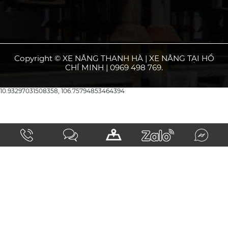
Copyright © XE NÂNG THANH HÀ | XE NÂNG TẠI HỒ
CHÍ MINH | 0969 498 769.
10.93297031508358, 106.75794853464394