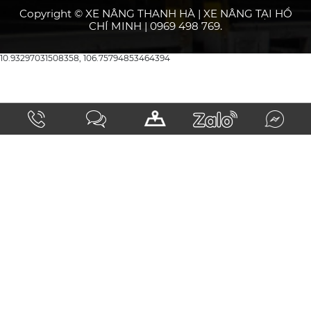
Copyright © XE NÂNG THANH HÀ | XE NÂNG TẠI HỒ
CHÍ MINH | 0969 498 769.
10.93297031508358, 106.75794853464394