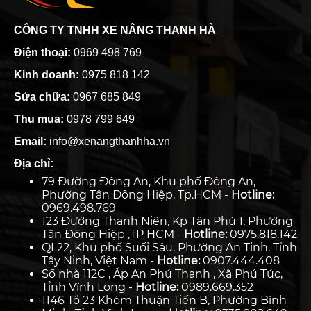
CÔNG TY TNHH XE NÂNG THANH HÀ
Điện thoại:
0969 498 769
Kinh doanh:
0975 818 142
Sửa chữa:
0967 685 849
Thu mua:
0978 799 649
Email:
info@xenangthanhha.vn
Địa chỉ:
79 Đường Đông An, Khu phố Đông An,
Phường Tân Đông Hiệp, Tp.HCM -
Hotline:
0969.498.769
123 Đường Thanh Niên, Kp Tân Phú 1, Phường
Tân Đông Hiệp ,TP HCM -
Hotline:
0975.818.142
QL22, Khu phố Suối Sâu, Phường An Tịnh, Tỉnh
Tây Ninh, Việt Nam -
Hotline:
0907.444.408
Số nhà 112C , Ấp An Phú Thạnh , Xã Phú Túc,
Tỉnh Vĩnh Long -
Hotline:
0989.669.352
1146 Tổ 23 Khóm Thuận Tiến B, Phường Bình