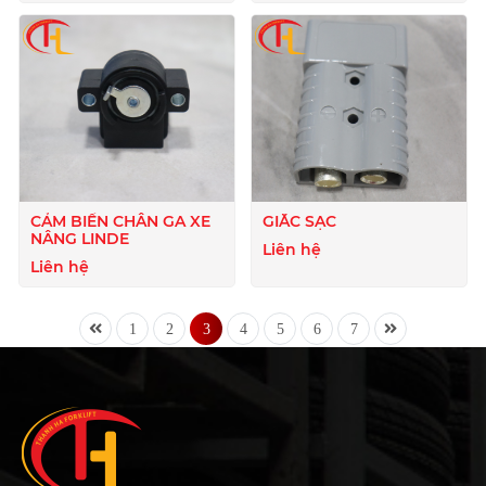
CẢM BIẾN CHÂN GA XE
GIẮC SẠC
NÂNG LINDE
Liên hệ
Liên hệ
1
2
3
4
5
6
7