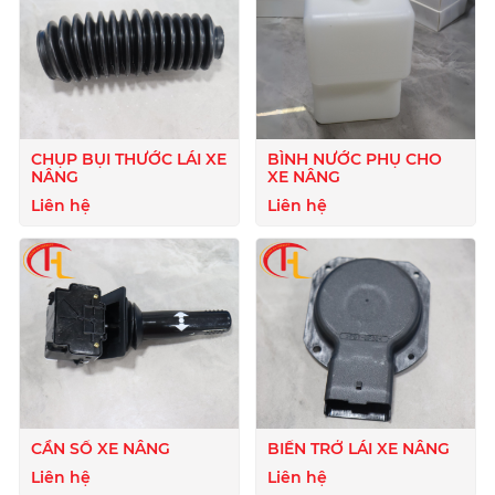
CHỤP BỤI THƯỚC LÁI XE
BÌNH NƯỚC PHỤ CHO
NÂNG
XE NÂNG
Liên hệ
Liên hệ
CẦN SỐ XE NÂNG
BIẾN TRỞ LÁI XE NÂNG
Liên hệ
Liên hệ