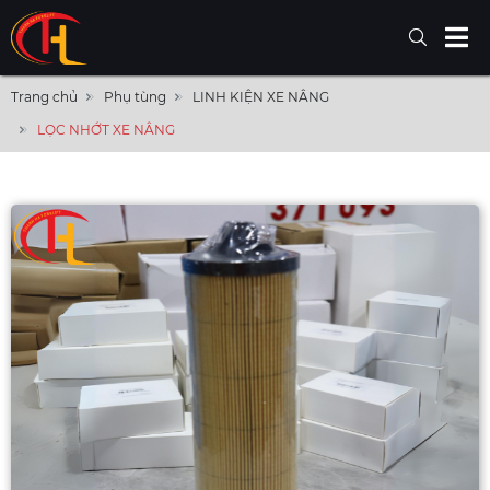
Trang chủ
Phụ tùng
LINH KIỆN XE NÂNG
LỌC NHỚT XE NÂNG