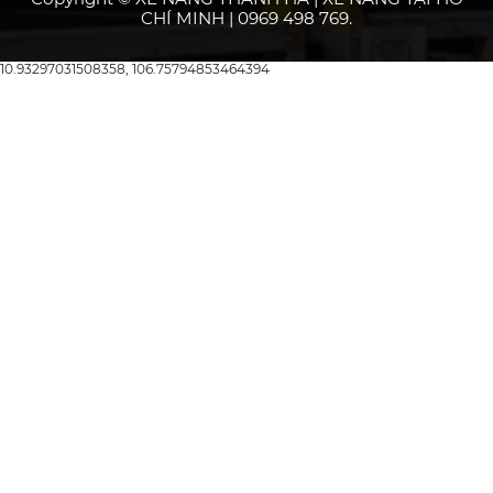
CHÍ MINH | 0969 498 769.
10.93297031508358, 106.75794853464394