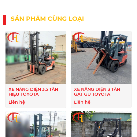
SẢN PHẨM CÙNG LOẠI
XE NÂNG ĐIỆN 3,5 TẤN
XE NÂNG ĐIỆN 3 TẤN
HIỆU TOYOTA
GẬT GÙ TOYOTA
Liên hệ
Liên hệ