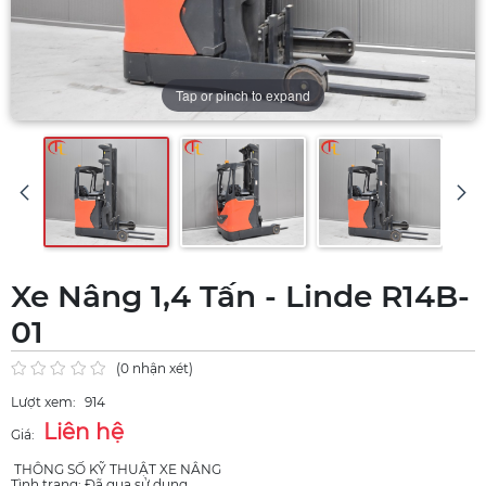
Tap or pinch to expand
Xe Nâng 1,4 Tấn - Linde R14B-
01
(0 nhận xét)
Lượt xem:
914
Liên hệ
Giá:
THÔNG SỐ KỸ THUẬT XE NÂNG
Tình trạng: Đã qua sử dụng