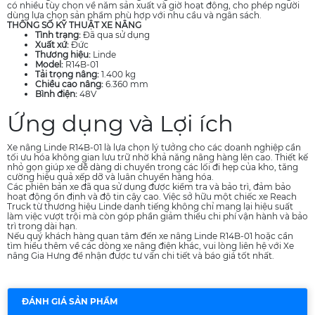
có nhiều tùy chọn về năm sản xuất và giờ hoạt động, cho phép người
dùng lựa chọn sản phẩm phù hợp với nhu cầu và ngân sách.
THÔNG SỐ KỸ THUẬT XE NÂNG
Tình trạng:
Đã qua sử dụng
Xuất xứ:
Đức
Thương hiệu:
Linde
Model:
R14B-01
Tải trọng nâng:
1.400 kg
Chiều cao nâng:
6.360 mm
Bình điện:
48V
Ứng dụng và Lợi ích
Xe nâng Linde R14B-01 là lựa chọn lý tưởng cho các doanh nghiệp cần
tối ưu hóa không gian lưu trữ nhờ khả năng nâng hàng lên cao. Thiết kế
nhỏ gọn giúp xe dễ dàng di chuyển trong các lối đi hẹp của kho, tăng
cường hiệu quả xếp dỡ và luân chuyển hàng hóa.
Các phiên bản xe đã qua sử dụng được kiểm tra và bảo trì, đảm bảo
hoạt động ổn định và độ tin cậy cao. Việc sở hữu một chiếc xe Reach
Truck từ thương hiệu Linde danh tiếng không chỉ mang lại hiệu suất
làm việc vượt trội mà còn góp phần giảm thiểu chi phí vận hành và bảo
trì trong dài hạn.
Nếu quý khách hàng quan tâm đến xe nâng Linde R14B-01 hoặc cần
tìm hiểu thêm về các dòng xe nâng điện khác, vui lòng liên hệ với Xe
nâng Gia Hưng để nhận được tư vấn chi tiết và báo giá tốt nhất.
ĐÁNH GIÁ SẢN PHẨM