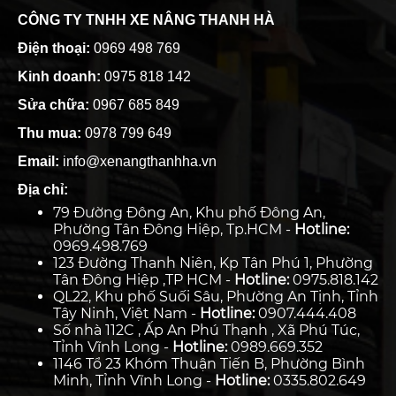
CÔNG TY TNHH XE NÂNG THANH HÀ
Điện thoại:
0969 498 769
Kinh doanh:
0975 818 142
Sửa chữa:
0967 685 849
Thu mua:
0978 799 649
Email:
info@xenangthanhha.vn
Địa chỉ:
79 Đường Đông An, Khu phố Đông An,
Phường Tân Đông Hiệp, Tp.HCM -
Hotline:
0969.498.769
123 Đường Thanh Niên, Kp Tân Phú 1, Phường
Tân Đông Hiệp ,TP HCM -
Hotline:
0975.818.142
QL22, Khu phố Suối Sâu, Phường An Tịnh, Tỉnh
Tây Ninh, Việt Nam -
Hotline:
0907.444.408
Số nhà 112C , Ấp An Phú Thạnh , Xã Phú Túc,
Tỉnh Vĩnh Long -
Hotline:
0989.669.352
1146 Tổ 23 Khóm Thuận Tiến B, Phường Bình
Minh, Tỉnh Vĩnh Long -
Hotline:
0335.802.649