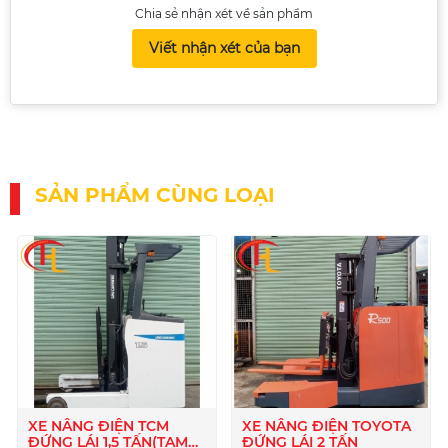
Chia sẻ nhận xét về sản phẩm
Viết nhận xét của bạn
SẢN PHẨM CÙNG LOẠI
XE NÂNG ĐIỆN TCM
XE NÂNG ĐIỆN TOYOTA
ĐỨNG LÁI 1,5 TẤN(TẠM
ĐỨNG LÁI 2 TẤN