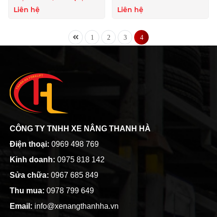
HẾT HÀNG )
Liên hệ
Liên hệ
1
2
3
4
CÔNG TY TNHH XE NÂNG THANH HÀ
Điện thoại:
0969 498 769
Kinh doanh:
0975 818 142
Sửa chữa:
0967 685 849
Thu mua:
0978 799 649
Email:
info@xenangthanhha.vn