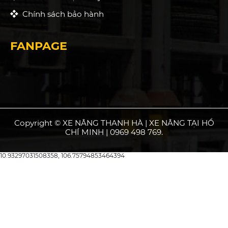
Chính sách bảo hành
FANPAGE
Copyright © XE NÂNG THANH HÀ | XE NÂNG TẠI HỒ
CHÍ MINH | 0969 498 769.
10.93297031508358, 106.75794853464394