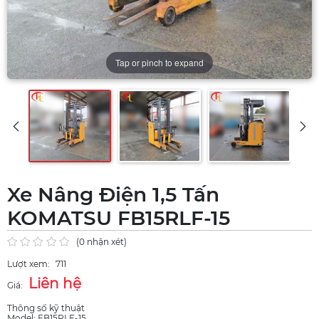
Tap or pinch to expand
Xe Nâng Điện 1,5 Tấn
KOMATSU FB15RLF-15
(0 nhận xét)
Lượt xem:
711
Liên hệ
Giá:
Thông số kỹ thuật
Model: FB15RLF-15