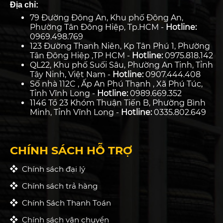
Địa chỉ:
79 Đường Đông An, Khu phố Đông An,
Phường Tân Đông Hiệp, Tp.HCM -
Hotline:
0969.498.769
123 Đường Thanh Niên, Kp Tân Phú 1, Phường
Tân Đông Hiệp ,TP HCM -
Hotline:
0975.818.142
QL22, Khu phố Suối Sâu, Phường An Tịnh, Tỉnh
Tây Ninh, Việt Nam -
Hotline:
0907.444.408
Số nhà 112C , Ấp An Phú Thạnh , Xã Phú Túc,
Tỉnh Vĩnh Long -
Hotline:
0989.669.352
1146 Tổ 23 Khóm Thuận Tiến B, Phường Bình
Minh, Tỉnh Vĩnh Long -
Hotline:
0335.802.649
CHÍNH SÁCH HỖ TRỢ
Chính sách đại lý
Chính sách trả hàng
Chính Sách Thanh Toán
Chính sách vận chuyển