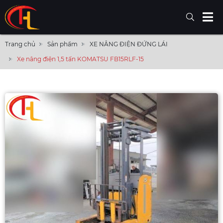
Trang chủ
Sản phẩm
XE NÂNG ĐIỆN ĐỨNG LÁI
Xe nâng điện 1,5 tấn KOMATSU FB15RLF-15