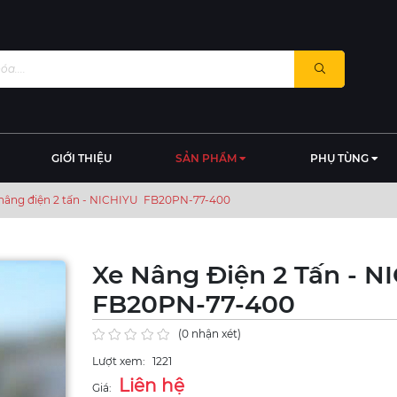
GIỚI THIỆU
SẢN PHẨM
PHỤ TÙNG
nâng điện 2 tấn - NICHIYU FB20PN-77-400
Xe Nâng Điện 2 Tấn - 
FB20PN-77-400
(0 nhận xét)
Lượt xem:
1221
Liên hệ
Giá: