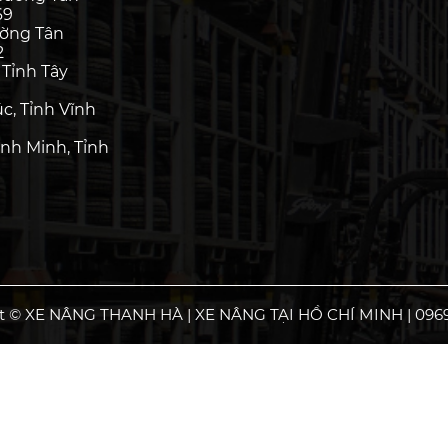
69
ường Tân
2
 Tỉnh Tây
c, Tỉnh Vĩnh
nh Minh, Tỉnh
t © XE NÂNG THANH HÀ | XE NÂNG TẠI HỒ CHÍ MINH | 0969