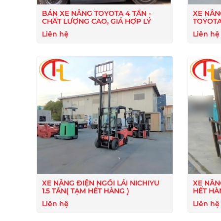
BÁN XE NÂNG TOYOTA 4 TẤN -
XE NÂN
CHẤT LƯỢNG CAO, GIÁ HỢP LÝ
TOYOT
Liên hệ
Liên hệ
XE NÂNG ĐIỆN NGỒI LÁI NICHIYU
XE NÂN
1.5 TẤN( TẠM HẾT HÀNG )
HẾT HÀ
Liên hệ
Liên hệ