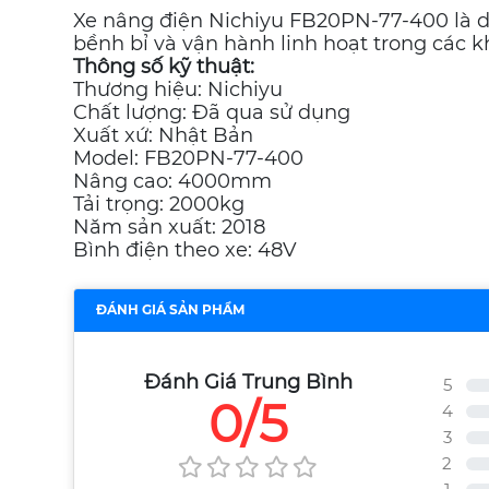
Xe nâng điện Nichiyu FB20PN-77-400 là dòn
bềnh bỉ và vận hành linh hoạt trong các k
Thông số kỹ thuật:
Thương hiệu: Nichiyu
Chất lượng: Đã qua sử dụng
Xuất xứ: Nhật Bản
Model: FB20PN-77-400
Nâng cao: 4000mm
Tải trọng: 2000kg
Năm sản xuất: 2018
Bình điện theo xe: 48V
ĐÁNH GIÁ SẢN PHẨM
Đánh Giá Trung Bình
5
0/5
4
3
2