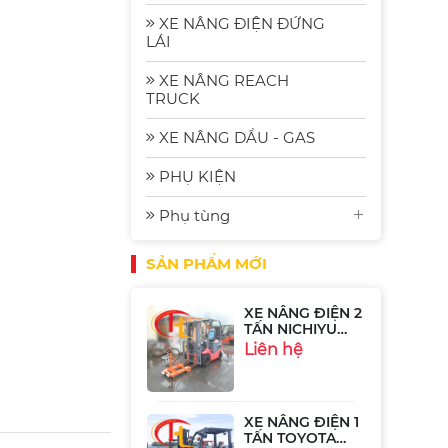
2.5 Tấn
Komat'su FE25-2
Liên hệ
XE NÂNG ĐIỆN ĐỨNG
| Xe Nâng Nhập
LÁI
Bãi Gia Rẻ
XE NÂNG REACH
Xe Nâng Điện
TRUCK
Komatsu FE30-1:
Bền Bỉ, Hiệu
Liên hệ
XE NÂNG DẦU - GAS
Quả và Tiết
Kiệm Năng
Lượng
PHỤ KIỆN
Xe Nâng Điện
Phụ tùng
Ngồi Lái 2.5 Tấn
Sumitomo
Liên hệ
51FB25PJXIII
SẢN PHẨM MỚI
XE NÂNG ĐIỆN 2
TẤN NICHIYU
FB20P-75-300
Liên hệ
XE NÂNG ĐIỆN 1
TẤN TOYOTA