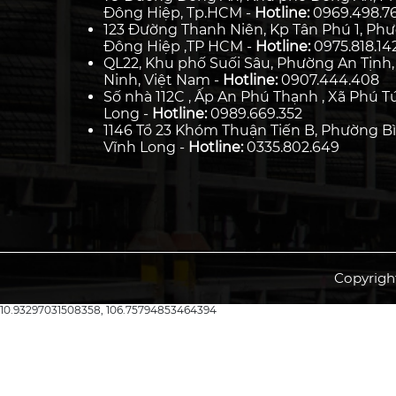
Đông Hiệp, Tp.HCM -
Hotline:
0969.498.7
123 Đường Thanh Niên, Kp Tân Phú 1, Ph
Đông Hiệp ,TP HCM -
Hotline:
0975.818.14
QL22, Khu phố Suối Sâu, Phường An Tịnh,
Ninh, Việt Nam -
Hotline:
0907.444.408
Số nhà 112C , Ấp An Phú Thạnh , Xã Phú Tú
Long -
Hotline:
0989.669.352
1146 Tổ 23 Khóm Thuận Tiến B, Phường Bì
Vĩnh Long -
Hotline:
0335.802.649
Copyrigh
10.93297031508358, 106.75794853464394