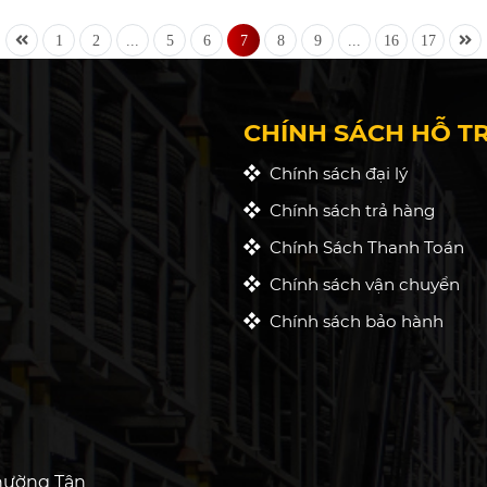
1
2
...
5
6
7
8
9
...
16
17
CHÍNH SÁCH HỖ T
Chính sách đại lý
Chính sách trả hàng
Chính Sách Thanh Toán
Chính sách vận chuyển
Chính sách bảo hành
hường Tân