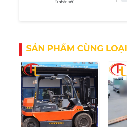
1
(0 nhận xét)
SẢN PHẨM CÙNG LOẠ