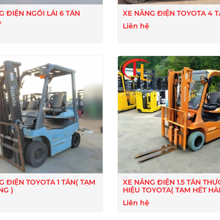
G ĐIỆN NGỒI LÁI 6 TẤN
XE NÂNG ĐIỆN TOYOTA 4 
A
Liên hệ
G ĐIỆN TOYOTA 1 TẤN( TẠM
XE NÂNG ĐIỆN 1.5 TẤN TH
NG )
HIỆU TOYOTA( TẠM HẾT HÀ
Liên hệ