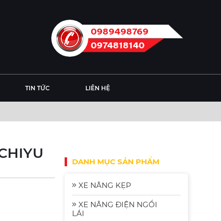
0989498769
0974818140
TIN TỨC
LIÊN HỆ
NICHIYU
DANH MỤC SẢN PHẨM
XE NÂNG KẸP
XE NÂNG ĐIỆN NGỒI
LÁI
Xe Nâng Điện