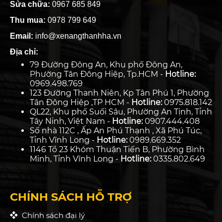
Sửa chữa:
0967 685 849
Thu mua:
0978 799 649
Email:
info@xenangthanhha.vn
Địa chỉ:
79 Đường Đông An, Khu phố Đông An,
Phường Tân Đông Hiệp, Tp.HCM -
Hotline:
0969.498.769
123 Đường Thanh Niên, Kp Tân Phú 1, Phường
Tân Đông Hiệp ,TP HCM -
Hotline:
0975.818.142
QL22, Khu phố Suối Sâu, Phường An Tịnh, Tỉnh
Tây Ninh, Việt Nam -
Hotline:
0907.444.408
Số nhà 112C , Ấp An Phú Thạnh , Xã Phú Túc,
Tỉnh Vĩnh Long -
Hotline:
0989.669.352
1146 Tổ 23 Khóm Thuận Tiến B, Phường Bình
Minh, Tỉnh Vĩnh Long -
Hotline:
0335.802.649
CHÍNH SÁCH HỖ TRỢ
Chính sách đại lý