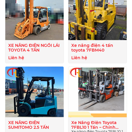
XE NÂNG ĐIỆN NGỒI LÁI
Xe nâng điện 4 tấn
TOYOTA 4 TẤN
toyota 7FBM40
Liên hệ
Liên hệ
XE NÂNG ĐIỆN
Xe Nâng Điện Toyota
SUMITOMO 2.5 TẤN
7FBL10 1 Tấn – Chính
Xe nâng điện Toyota 7FBL10 1