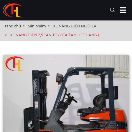
Trang chủ
Sản phẩm
XE NÂNG ĐIỆN NGỒI LÁI
XE NÂNG ĐIỆN 2,5 TẤN TOYOTA(TẠM HẾT HÀNG )