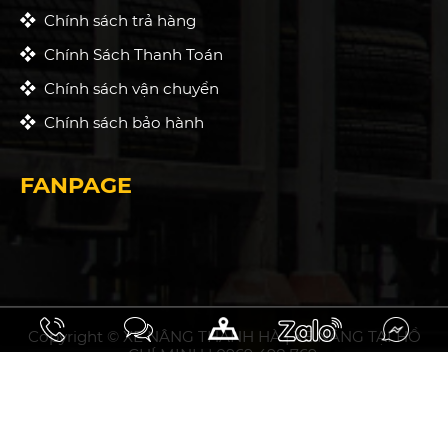
Chính sách trả hàng
Chính Sách Thanh Toán
Chính sách vận chuyển
Chính sách bảo hành
FANPAGE
Copyright © XE NÂNG THANH HÀ | XE NÂNG TẠI HỒ
CHÍ MINH | 0969 498 769.
10.93297031508358, 106.75794853464394