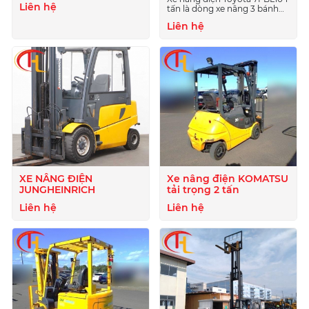
Hãng, Giá Rẻ
Liên hệ
tấn là dòng xe nâng 3 bánh
ngồi lái nổi tiếng với khả
Liên hệ
năng xoay sở linh hoạt, độ
bền vượt trội và tích hợp
công nghệ an toàn SAS độc
quyền của Toyota.
XE NÂNG ĐIỆN
Xe nâng điện KOMATSU
JUNGHEINRICH
tải trọng 2 tấn
Liên hệ
Liên hệ