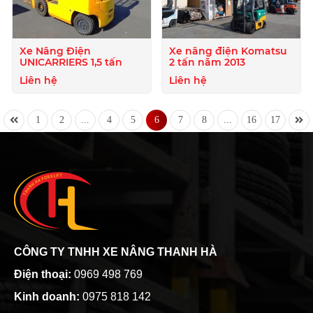
Xe Nâng Điện
Xe nâng điện Komatsu
UNICARRIERS 1,5 tấn
2 tấn năm 2013
Liên hệ
Liên hệ
1
2
...
4
5
6
7
8
...
16
17
CÔNG TY TNHH XE NÂNG THANH HÀ
Điện thoại:
0969 498 769
Kinh doanh:
0975 818 142