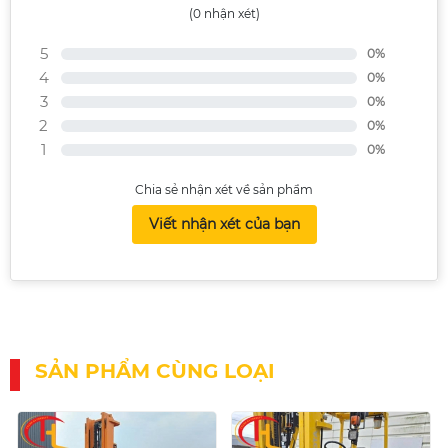
(0 nhận xét)
5
0%
4
0%
3
0%
2
0%
1
0%
Chia sẻ nhận xét về sản phẩm
Viết nhận xét của bạn
SẢN PHẨM CÙNG LOẠI