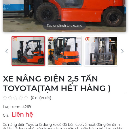
Tap or pinch to expand
XE NÂNG ĐIỆN 2,5 TẤN
TOYOTA(TẠM HẾT HÀNG )
(0 nhận xét)
Lượt xem:
4269
Liên hệ
Giá:
Xe nâng điện Toyota là dòng xe có độ bền cao và hoạt động ổn định ,
được sử dụng phổ biến trong dịch vụ vận chuyển hàng hóa trong kho