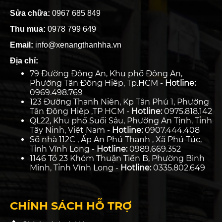
Sửa chữa:
0967 685 849
Thu mua:
0978 799 649
Email:
info@xenangthanhha.vn
Địa chỉ:
79 Đường Đông An, Khu phố Đông An,
Phường Tân Đông Hiệp, Tp.HCM -
Hotline:
0969.498.769
123 Đường Thanh Niên, Kp Tân Phú 1, Phường
Tân Đông Hiệp ,TP HCM -
Hotline:
0975.818.142
QL22, Khu phố Suối Sâu, Phường An Tịnh, Tỉnh
Tây Ninh, Việt Nam -
Hotline:
0907.444.408
Số nhà 112C , Ấp An Phú Thạnh , Xã Phú Túc,
Tỉnh Vĩnh Long -
Hotline:
0989.669.352
1146 Tổ 23 Khóm Thuận Tiến B, Phường Bình
Minh, Tỉnh Vĩnh Long -
Hotline:
0335.802.649
CHÍNH SÁCH HỖ TRỢ