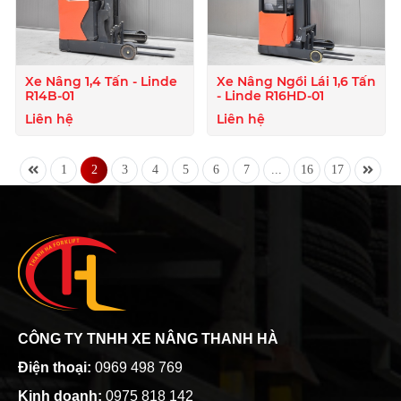
Xe Nâng 1,4 Tấn - Linde
Xe Nâng Ngồi Lái 1,6 Tấn
R14B-01
- Linde R16HD-01
Liên hệ
Liên hệ
1
2
3
4
5
6
7
...
16
17
CÔNG TY TNHH XE NÂNG THANH HÀ
Điện thoại:
0969 498 769
Kinh doanh:
0975 818 142