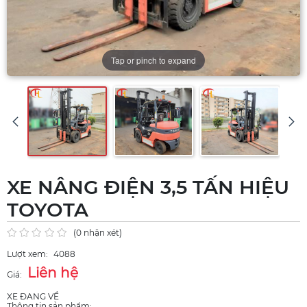
Tap or pinch to expand
XE NÂNG ĐIỆN 3,5 TẤN HIỆU
TOYOTA
(0 nhận xét)
Lượt xem:
4088
Liên hệ
Giá:
XE ĐANG VỀ
Thông tin sản phẩm: