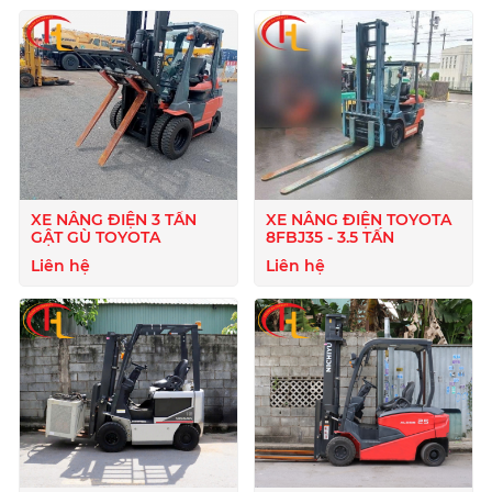
XE NÂNG ĐIỆN 3 TẤN
XE NÂNG ĐIỆN TOYOTA
GẬT GÙ TOYOTA
8FBJ35 - 3.5 TẤN
Liên hệ
Liên hệ