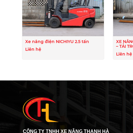
Xe nâng điện NICHIYU 2.5 tấn
XE NÂN
– TẢI T
Liên hệ
Liên hệ
CÔNG TY TNHH XE NÂNG THANH HÀ