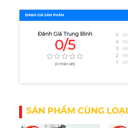
ĐÁNH GIÁ SẢN PHẨM
Đánh Giá Trung Bình
5
0/5
4
3
2
1
(0 nhận xét)
SẢN PHẨM CÙNG LOẠ