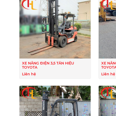
XE NÂNG ĐIỆN 3,5 TẤN HIỆU
XE NÂN
TOYOTA
TOYOT
Liên hệ
Liên hệ