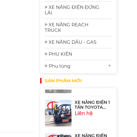
Komatsu FE30-1:
Bền Bỉ, Hiệu
Liên hệ
XE NÂNG ĐIỆN ĐỨNG
Quả và Tiết
LÁI
Kiệm Năng
Lượng
XE NÂNG REACH
Xe Nâng Điện
TRUCK
Ngồi Lái 2.5 Tấn
Sumitomo
Liên hệ
XE NÂNG DẦU - GAS
51FB25PJXIII
PHỤ KIỆN
XE NÂNG ĐIỆN 2
Phụ tùng
TẤN NICHIYU
FB20P-75-300
Liên hệ
SẢN PHẨM MỚI
XE NÂNG ĐIỆN 1
TẤN TOYOTA
8FB10
Liên hệ
XE NÂNG ĐIỆN
SUMITOMO