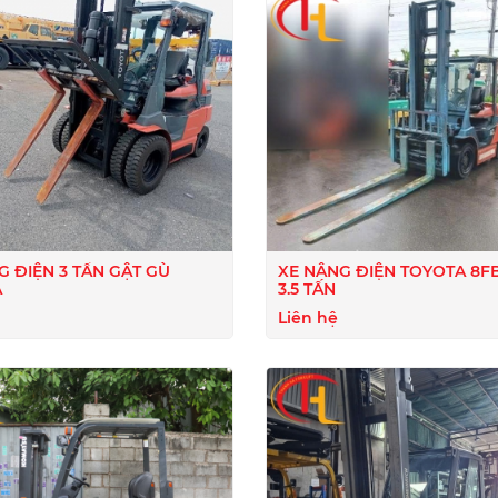
G ĐIỆN 3 TẤN GẬT GÙ
XE NÂNG ĐIỆN TOYOTA 8FB
A
3.5 TẤN
Liên hệ