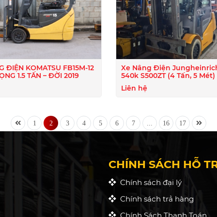
G ĐIỆN KOMATSU FB15M-12
Xe Nâng Điện Jungheinric
RỌNG 1.5 TẤN – ĐỜI 2019
540k S500ZT (4 Tấn, 5 Mét) 
Tốt
Liên hệ
1
2
3
4
5
6
7
...
16
17
CHÍNH SÁCH HỖ T
Chính sách đại lý
Chính sách trả hàng
Chính Sách Thanh Toán