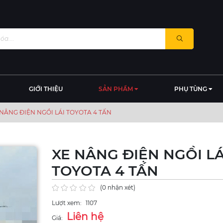
GIỚI THIỆU
SẢN PHẨM
PHỤ TÙNG
 NÂNG ĐIỆN NGỒI LÁI TOYOTA 4 TẤN
XE NÂNG ĐIỆN NGỒI LÁ
TOYOTA 4 TẤN
(0 nhận xét)
Lượt xem:
1107
Liên hệ
Giá: