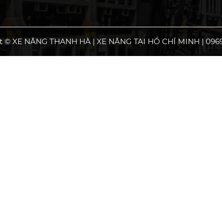
t © XE NÂNG THANH HÀ | XE NÂNG TẠI HỒ CHÍ MINH | 0969