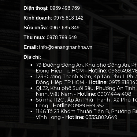
Điện thoại:
0969 498 769
Kinh doanh:
0975 818 142
Sửa chữa:
0967 685 849
Thu mua:
0978 799 649
Email:
info@xenangthanhha.vn
Địa chỉ:
79 Đường Đông An, Khu phố Đông An, P
Đông Hiệp, Tp.HCM -
Hotline:
0969.498.7
123 Đường Thanh Niên, Kp Tân Phú 1, Ph
Đông Hiệp ,TP HCM -
Hotline:
0975.818.14
QL22, Khu phố Suối Sâu, Phường An Tịnh,
Ninh, Việt Nam -
Hotline:
0907.444.408
Số nhà 112C , Ấp An Phú Thạnh , Xã Phú Tú
Long -
Hotline:
0989.669.352
1146 Tổ 23 Khóm Thuận Tiến B, Phường Bì
Vĩnh Long -
Hotline:
0335.802.649