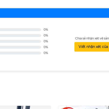
0%
0%
Chia sẻ nhận xét về s
0%
Viết nhận xét của
0%
0%
I