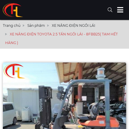
Trang chủ
Sản phẩm
XE NÂNG ĐIỆN NGỒI LÁI
XE NÂNG ĐIỆN TOYOTA 2.5 TẤN NGỒI LÁI - 8FBB25( TẠM HẾT
HÀNG )