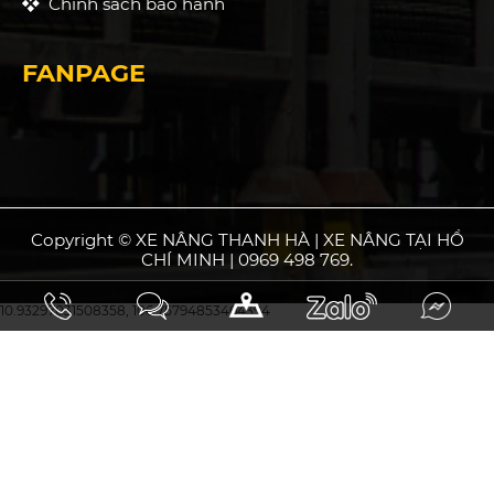
Chính sách bảo hành
FANPAGE
Copyright © XE NÂNG THANH HÀ | XE NÂNG TẠI HỒ
CHÍ MINH | 0969 498 769.
10.93297031508358, 106.75794853464394