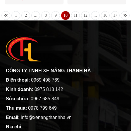
1
2
...
8
9
10
11
12
...
16
17
CÔNG TY TNHH XE NÂNG THANH HÀ
Điện thoại:
0969 498 769
Kinh doanh:
0975 818 142
Sửa chữa:
0967 685 849
Thu mua:
0978 799 649
Email:
info@xenangthanhha.vn
Địa chỉ: