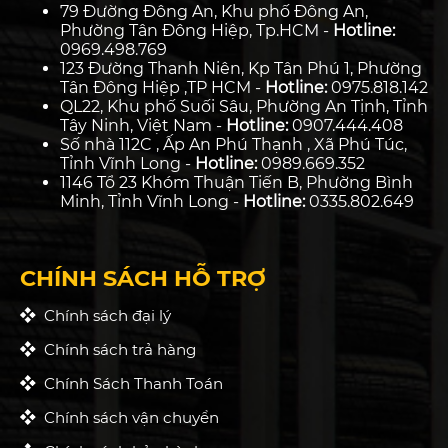
79 Đường Đông An, Khu phố Đông An,
Phường Tân Đông Hiệp, Tp.HCM -
Hotline:
0969.498.769
123 Đường Thanh Niên, Kp Tân Phú 1, Phường
Tân Đông Hiệp ,TP HCM -
Hotline:
0975.818.142
QL22, Khu phố Suối Sâu, Phường An Tịnh, Tỉnh
Tây Ninh, Việt Nam -
Hotline:
0907.444.408
Số nhà 112C , Ấp An Phú Thạnh , Xã Phú Túc,
Tỉnh Vĩnh Long -
Hotline:
0989.669.352
1146 Tổ 23 Khóm Thuận Tiến B, Phường Bình
Minh, Tỉnh Vĩnh Long -
Hotline:
0335.802.649
CHÍNH SÁCH HỖ TRỢ
Chính sách đại lý
Chính sách trả hàng
Chính Sách Thanh Toán
Chính sách vận chuyển