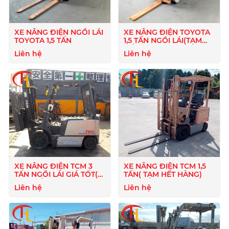
XE NÂNG ĐIỆN NGỒI LÁI
XE NÂNG ĐIỆN TOYOTA
TOYOTA 1,5 TẤN
1,5 TẤN NGỒI LÁI(TẠM
HẾT HÀNG )
Liên hệ
Liên hệ
XE NÂNG ĐIỆN TCM 3
XE NÂNG ĐIỆN TCM 1,5
TẤN NGỒI LÁI GIÁ TỐT(
TẤN( TẠM HẾT HÀNG)
TẠM HẾT HÀNG)
Liên hệ
Liên hệ