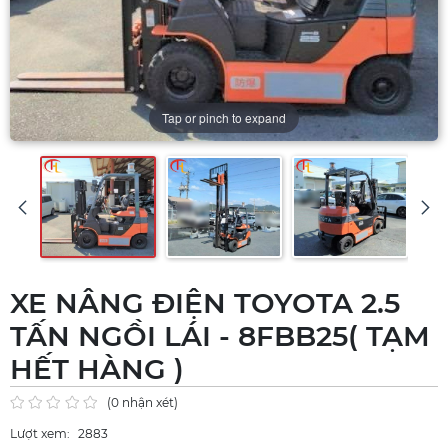
Tap or pinch to expand
XE NÂNG ĐIỆN TOYOTA 2.5
TẤN NGỒI LÁI - 8FBB25( TẠM
HẾT HÀNG )
(0 nhận xét)
Lượt xem:
2883