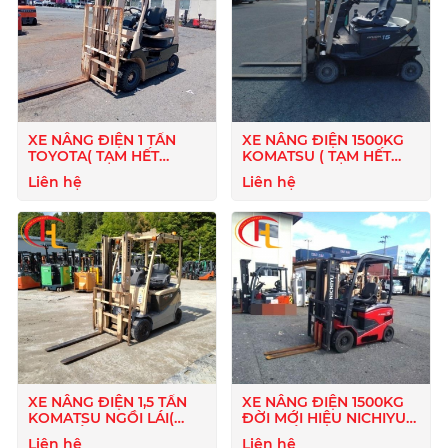
XE NÂNG ĐIỆN 1 TẤN
XE NÂNG ĐIỆN 1500KG
TOYOTA( TẠM HẾT
KOMATSU ( TẠM HẾT
HÀNG)
HÀNG )
Liên hệ
Liên hệ
XE NÂNG ĐIỆN 1,5 TẤN
XE NÂNG ĐIỆN 1500KG
KOMATSU NGỒI LÁI(
ĐỜI MỚI HIỆU NICHIYU(
TẠM HẾT HÀNG )
TẠM HẾT HÀNG )
Liên hệ
Liên hệ