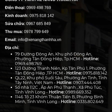
Điện thoại:
0969 498 769
Kinh doanh:
0975 818 142
Sửa chữa:
0967 685 849
Thu mua:
0978 799 649
Email:
info@xenangthanhha.vn
Địa chỉ:
79 Đường Đông An, Khu phố Đông An,
Phường Tân Đông Hiệp, Tp.HCM -
Hotline:
0969.498.769
123 Đường Thanh Niên, Kp Tân Phú 1, Phường
Tân Đông Hiệp ,TP HCM -
Hotline:
0975.818.142
QL22, Khu phố Suối Sâu, Phường An Tịnh, Tỉnh
Tây Ninh, Việt Nam -
Hotline:
0907.444.408
Số nhà 112C , Ấp An Phú Thạnh , Xã Phú Túc,
Tỉnh Vĩnh Long -
Hotline:
0989.669.352
1146 Tổ 23 Khóm Thuận Tiến B, Phường Bình
Minh, Tỉnh Vĩnh Long -
Hotline:
0335.802.649