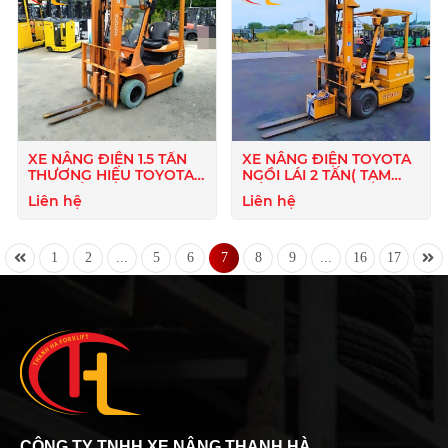
XE NÂNG ĐIỆN 1.5 TẤN
XE NÂNG ĐIỆN TOYOTA
THƯƠNG HIỆU TOYOTA(
NGỒI LÁI 2 TẤN( TẠM
TẠM HẾT HÀNG)
HẾT HÀNG )
Liên hệ
Liên hệ
1
2
...
5
6
7
8
9
...
16
17
CÔNG TY TNHH XE NÂNG THANH HÀ