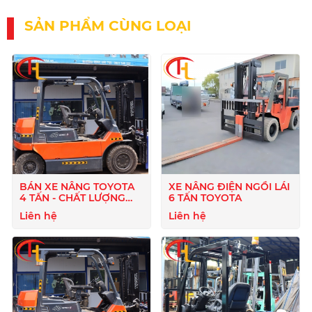
SẢN PHẨM CÙNG LOẠI
BÁN XE NÂNG TOYOTA
XE NÂNG ĐIỆN NGỒI LÁI
4 TẤN - CHẤT LƯỢNG
6 TẤN TOYOTA
CAO, GIÁ HỢP LÝ
Liên hệ
Liên hệ