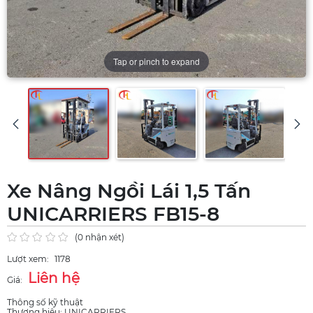
Tap or pinch to expand
Xe Nâng Ngồi Lái 1,5 Tấn
UNICARRIERS FB15-8
(0 nhận xét)
Lượt xem:
1178
Liên hệ
Giá:
Thông số kỹ thuật
Thương hiệu: UNICARRIERS