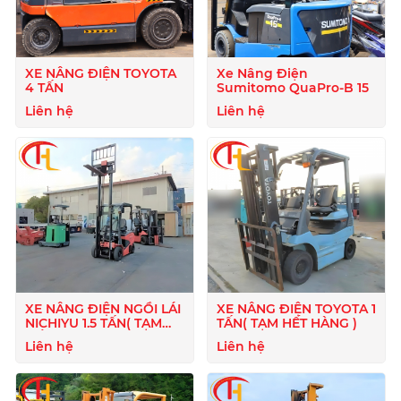
XE NÂNG ĐIỆN TOYOTA
Xe Nâng Điện
4 TẤN
Sumitomo QuaPro-B 15
Liên hệ
Liên hệ
XE NÂNG ĐIỆN NGỒI LÁI
XE NÂNG ĐIỆN TOYOTA 1
NICHIYU 1.5 TẤN( TẠM
TẤN( TẠM HẾT HÀNG )
HẾT HÀNG )
Liên hệ
Liên hệ