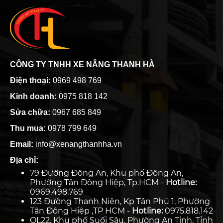
CÔNG TY TNHH XE NÂNG THANH HÀ
Điện thoại:
0969 498 769
Kinh doanh:
0975 818 142
Sửa chữa:
0967 685 849
Thu mua:
0978 799 649
Email:
info@xenangthanhha.vn
Địa chỉ:
79 Đường Đông An, Khu phố Đông An,
Phường Tân Đông Hiệp, Tp.HCM -
Hotline:
0969.498.769
123 Đường Thanh Niên, Kp Tân Phú 1, Phường
Tân Đông Hiệp ,TP HCM -
Hotline:
0975.818.142
QL22, Khu phố Suối Sâu, Phường An Tịnh, Tỉnh