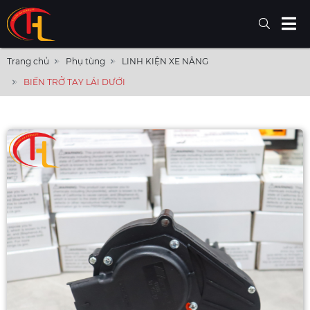
Trang chủ
Phụ tùng
LINH KIỆN XE NÂNG
BIẾN TRỞ TAY LÁI DƯỚI