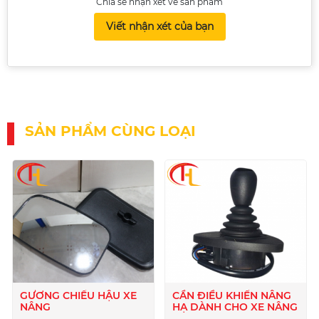
Chia sẻ nhận xét về sản phẩm
Viết nhận xét của bạn
SẢN PHẨM CÙNG LOẠI
GƯƠNG CHIẾU HẬU XE
CẦN ĐIỀU KHIỂN NÂNG
NÂNG
HẠ DÀNH CHO XE NÂNG