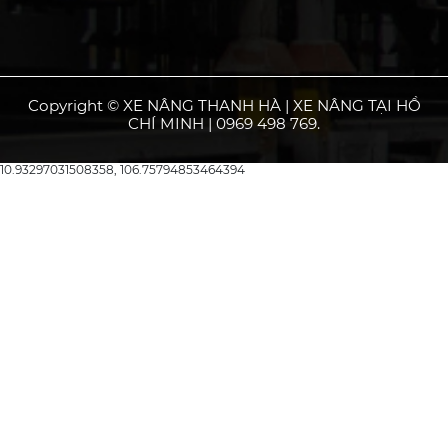
Copyright © XE NÂNG THANH HÀ | XE NÂNG TẠI HỒ
CHÍ MINH | 0969 498 769.
10.93297031508358, 106.75794853464394