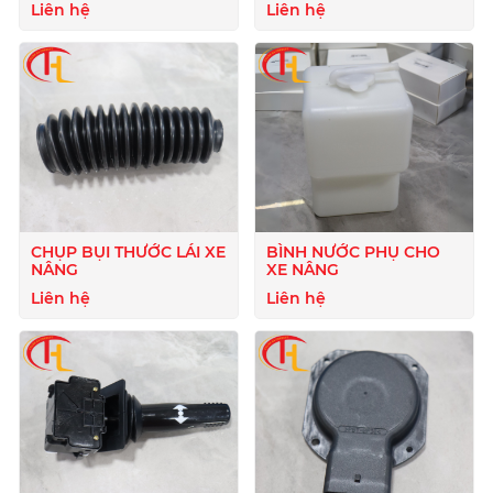
Liên hệ
Liên hệ
CHỤP BỤI THƯỚC LÁI XE
BÌNH NƯỚC PHỤ CHO
NÂNG
XE NÂNG
Liên hệ
Liên hệ