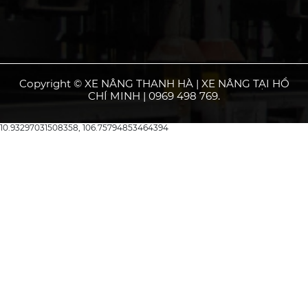
Copyright © XE NÂNG THANH HÀ | XE NÂNG TẠI HỒ
CHÍ MINH | 0969 498 769.
10.93297031508358, 106.75794853464394