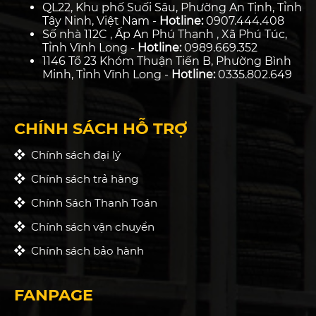
QL22, Khu phố Suối Sâu, Phường An Tịnh, Tỉnh
Tây Ninh, Việt Nam -
Hotline:
0907.444.408
Số nhà 112C , Ấp An Phú Thạnh , Xã Phú Túc,
Tỉnh Vĩnh Long -
Hotline:
0989.669.352
1146 Tổ 23 Khóm Thuận Tiến B, Phường Bình
Minh, Tỉnh Vĩnh Long -
Hotline:
0335.802.649
CHÍNH SÁCH HỖ TRỢ
Chính sách đại lý
Chính sách trả hàng
Chính Sách Thanh Toán
Chính sách vận chuyển
Chính sách bảo hành
FANPAGE