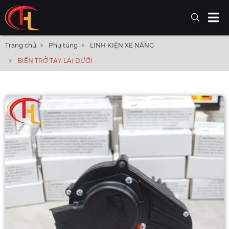
Trang chủ
Phụ tùng
LINH KIỆN XE NÂNG
BIẾN TRỞ TAY LÁI DƯỚI