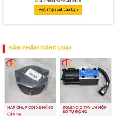
Chia sẻ nhận xét về sản phẩm
Viết nhận xét của bạn
SẢN PHẨM CÙNG LOẠI
NẮP CHỤP CÒI XE NÂNG
SOLENOID TAY LÁI HỘP
SỐ TỰ ĐỘNG
Liên hệ