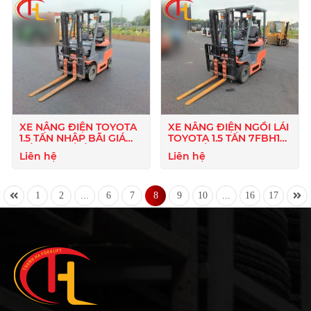
XE NÂNG ĐIỆN TOYOTA
XE NÂNG ĐIỆN NGỒI LÁI
1.5 TẤN NHẬP BÃI GIÁ
TOYOTA 1.5 TẤN 7FBH15(
TỐT ( TẠM HẾT HÀNG )
TẠM HẾT HÀNG )
Liên hệ
Liên hệ
1
2
...
6
7
8
9
10
...
16
17