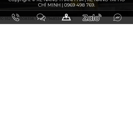
CHÍ MINH | 0969 498 769.
10.93297031508358, 106.75794853464394