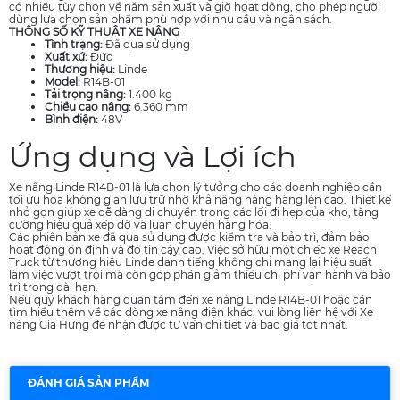
có nhiều tùy chọn về năm sản xuất và giờ hoạt động, cho phép người
dùng lựa chọn sản phẩm phù hợp với nhu cầu và ngân sách.
THÔNG SỐ KỸ THUẬT XE NÂNG
Tình trạng:
Đã qua sử dụng
Xuất xứ:
Đức
Thương hiệu:
Linde
Model:
R14B-01
Tải trọng nâng:
1.400 kg
Chiều cao nâng:
6.360 mm
Bình điện:
48V
Ứng dụng và Lợi ích
Xe nâng Linde R14B-01 là lựa chọn lý tưởng cho các doanh nghiệp cần
tối ưu hóa không gian lưu trữ nhờ khả năng nâng hàng lên cao. Thiết kế
nhỏ gọn giúp xe dễ dàng di chuyển trong các lối đi hẹp của kho, tăng
cường hiệu quả xếp dỡ và luân chuyển hàng hóa.
Các phiên bản xe đã qua sử dụng được kiểm tra và bảo trì, đảm bảo
hoạt động ổn định và độ tin cậy cao. Việc sở hữu một chiếc xe Reach
Truck từ thương hiệu Linde danh tiếng không chỉ mang lại hiệu suất
làm việc vượt trội mà còn góp phần giảm thiểu chi phí vận hành và bảo
trì trong dài hạn.
Nếu quý khách hàng quan tâm đến xe nâng Linde R14B-01 hoặc cần
tìm hiểu thêm về các dòng xe nâng điện khác, vui lòng liên hệ với Xe
nâng Gia Hưng để nhận được tư vấn chi tiết và báo giá tốt nhất.
ĐÁNH GIÁ SẢN PHẨM