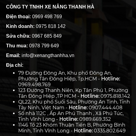
CÔNG TY TNHH XE NÂNG THANH HÀ
Điện thoại:
0969 498 769
Kinh doanh:
0975 818 142
Sửa chữa:
0967 685 849
Thu mua:
0978 799 649
Email:
info@xenangthanhha.vn
Địa chỉ:
79 Đường Đông An, Khu phố Đông An,
Phường Tân Đông Hiệp, Tp.HCM -
Hotline:
0969.498.769
123 Đường Thanh Niên, Kp Tân Phú 1, Phường
Tân Đông Hiệp ,TP HCM -
Hotline:
0975.818.142
QL22, Khu phố Suối Sâu, Phường An Tịnh, Tỉnh
Tây Ninh, Việt Nam -
Hotline:
0907.444.408
Số nhà 112C , Ấp An Phú Thạnh , Xã Phú Túc,
Tỉnh Vĩnh Long -
Hotline:
0989.669.352
1146 Tổ 23 Khóm Thuận Tiến B, Phường Bình
Minh, Tỉnh Vĩnh Long -
Hotline:
0335.802.649