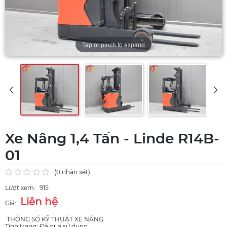
Tap or pinch to expand
Xe Nâng 1,4 Tấn - Linde R14B-
01
(0 nhận xét)
Lượt xem:
915
Liên hệ
Giá:
THÔNG SỐ KỸ THUẬT XE NÂNG
Tình trạng: Đã qua sử dụng