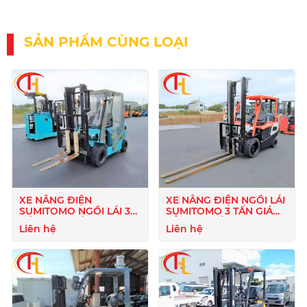
SẢN PHẨM CÙNG LOẠI
XE NÂNG ĐIỆN
XE NÂNG ĐIỆN NGỒI LÁI
SUMITOMO NGỒI LÁI 3
SUMITOMO 3 TẤN GIÁ
TẤN( TẠM HẾT HÀNG )
RẺ( TẠM HẾT HÀNG)
Liên hệ
Liên hệ