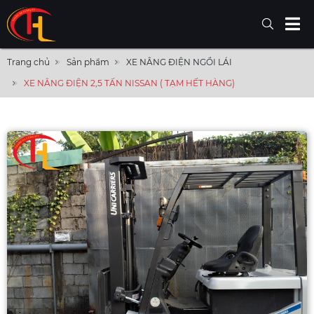
Trang chủ
Sản phẩm
XE NÂNG ĐIỆN NGỒI LÁI
XE NÂNG ĐIỆN 2,5 TẤN NISSAN ( TẠM HẾT HÀNG)