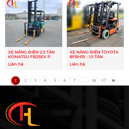
XE NÂNG ĐIỆN 2.5 TẤN
XE NÂNG ĐIỆN TOYOTA
KOMATSU FB25EX-11
8FBH15 - 1.5 TẤN
Liên hệ
Liên hệ
1
2
3
4
5
6
7
...
16
17