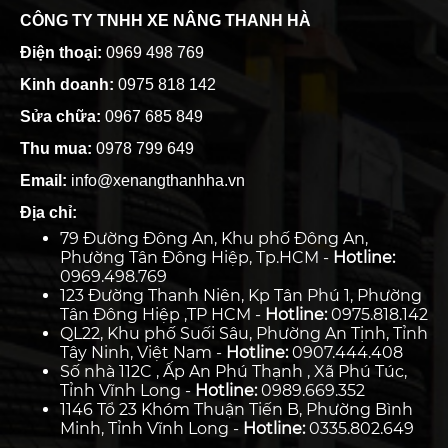
CÔNG TY TNHH XE NÂNG THANH HÀ
Điện thoại:
0969 498 769
Kinh doanh:
0975 818 142
Sửa chữa:
0967 685 849
Thu mua:
0978 799 649
Email:
info@xenangthanhha.vn
Địa chỉ:
79 Đường Đông An, Khu phố Đông An,
Phường Tân Đông Hiệp, Tp.HCM -
Hotline:
0969.498.769
123 Đường Thanh Niên, Kp Tân Phú 1, Phường
Tân Đông Hiệp ,TP HCM -
Hotline:
0975.818.142
QL22, Khu phố Suối Sâu, Phường An Tịnh, Tỉnh
Tây Ninh, Việt Nam -
Hotline:
0907.444.408
Số nhà 112C , Ấp An Phú Thạnh , Xã Phú Túc,
Tỉnh Vĩnh Long -
Hotline:
0989.669.352
1146 Tổ 23 Khóm Thuận Tiến B, Phường Bình
Minh, Tỉnh Vĩnh Long -
Hotline:
0335.802.649