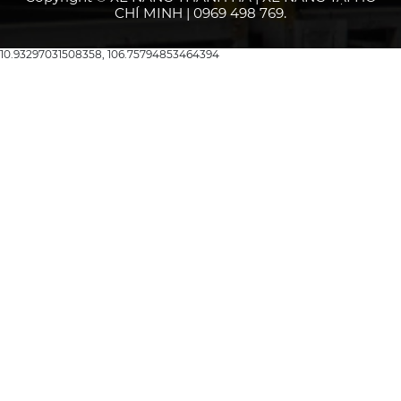
CHÍ MINH | 0969 498 769.
10.93297031508358, 106.75794853464394