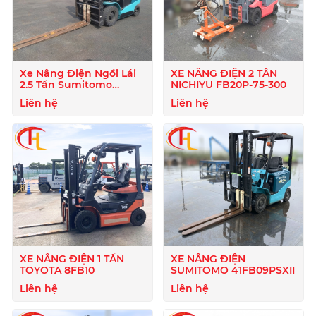
Xe Nâng Điện Ngồi Lái
XE NÂNG ĐIỆN 2 TẤN
2.5 Tấn Sumitomo
NICHIYU FB20P-75-300
51FB25PJXIII
Liên hệ
Liên hệ
XE NÂNG ĐIỆN 1 TẤN
XE NÂNG ĐIỆN
TOYOTA 8FB10
SUMITOMO 41FB09PSXII
Liên hệ
Liên hệ