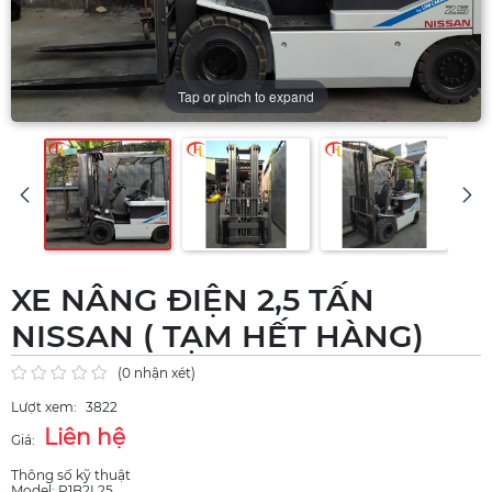
Tap or pinch to expand
XE NÂNG ĐIỆN 2,5 TẤN
NISSAN ( TẠM HẾT HÀNG)
(0 nhận xét)
Lượt xem:
3822
Liên hệ
Giá:
Thông số kỹ thuật
Model: P1B2L25