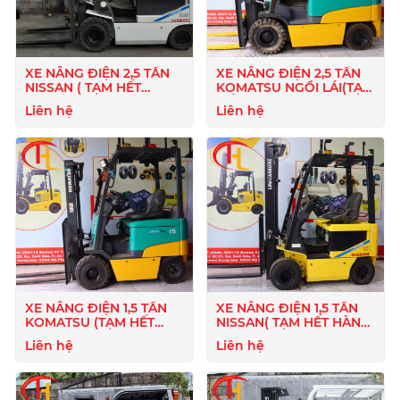
XE NÂNG ĐIỆN 2,5 TẤN
XE NÂNG ĐIỆN 2,5 TẤN
NISSAN ( TẠM HẾT
KOMATSU NGỒI LÁI(TẠM
HÀNG)
HẾT HÀNG )
Liên hệ
Liên hệ
XE NÂNG ĐIỆN 1,5 TẤN
XE NÂNG ĐIỆN 1,5 TẤN
KOMATSU (TẠM HẾT
NISSAN( TẠM HẾT HÀNG
HÀNG)
)
Liên hệ
Liên hệ