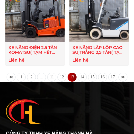
XE NÂNG ĐIỆN 2,5 TẤN
XE NÂNG LẮP LỐP CAO
KOMATSU( TẠM HẾT
SU TRẮNG 2,5 TẤN( TẠM
HÀNG )
HẾT HÀNG )
Liên hệ
Liên hệ
1
2
...
11
12
13
14
15
16
17
CÔNG TY TNHH XE NÂNG THANH HÀ