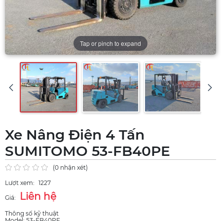
Tap or pinch to expand
Xe Nâng Điện 4 Tấn
SUMITOMO 53-FB40PE
(0 nhận xét)
Lượt xem:
1227
Liên hệ
Giá:
Thông số kỹ thuật
Model: 53-FB40PE