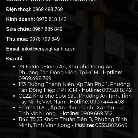
Điện thoại:
0969 498 769
Kinh doanh:
0975 818 142
Sửa chữa:
0967 685 849
Thu mua:
0978 799 649
Email:
info@xenangthanhha.vn
Địa chỉ:
79 Đường Đông An, Khu phố Đông An,
Phường Tân Đông Hiệp, Tp.HCM -
Hotline:
0969.498.769
123 Đường Thanh Niên, Kp Tân Phú 1, Phường
Tân Đông Hiệp ,TP HCM -
Hotline:
0975.818.142
QL22, Khu phố Suối Sâu, Phường An Tịnh, Tỉnh
Tây Ninh, Việt Nam -
Hotline:
0907.444.408
Số nhà 112C , Ấp An Phú Thạnh , Xã Phú Túc,
Tỉnh Vĩnh Long -
Hotline:
0989.669.352
1146 Tổ 23 Khóm Thuận Tiến B, Phường Bình
Minh, Tỉnh Vĩnh Long -
Hotline:
0335.802.649