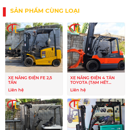
SẢN PHẨM CÙNG LOẠI
XE NÂNG ĐIỆN FE 2,5
XE NÂNG ĐIỆN 4 TẤN
TẤN
TOYOTA (TẠM HẾT
HÀNG)
Liên hệ
Liên hệ