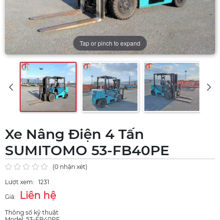
Tap or pinch to expand
Xe Nâng Điện 4 Tấn
SUMITOMO 53-FB40PE
(0 nhận xét)
Lượt xem:
1231
Liên hệ
Giá:
Thông số kỹ thuật
Model: 53-FB40PE