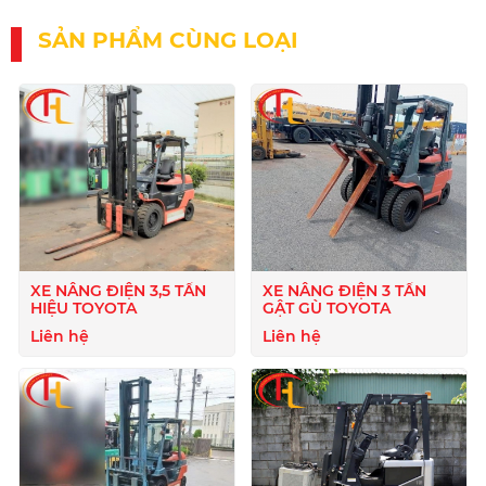
SẢN PHẨM CÙNG LOẠI
XE NÂNG ĐIỆN 3,5 TẤN
XE NÂNG ĐIỆN 3 TẤN
HIỆU TOYOTA
GẬT GÙ TOYOTA
Liên hệ
Liên hệ