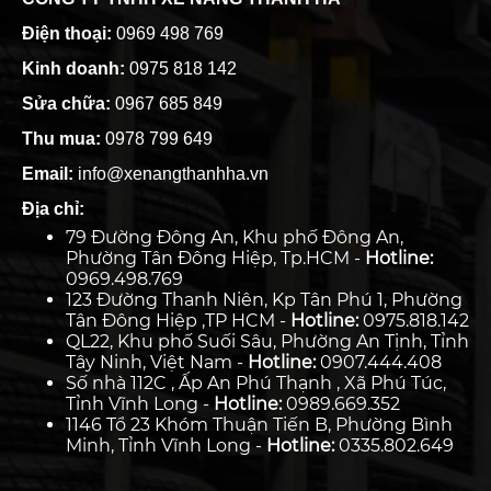
Điện thoại:
0969 498 769
Kinh doanh:
0975 818 142
Sửa chữa:
0967 685 849
Thu mua:
0978 799 649
Email:
info@xenangthanhha.vn
Địa chỉ:
79 Đường Đông An, Khu phố Đông An,
Phường Tân Đông Hiệp, Tp.HCM -
Hotline:
0969.498.769
123 Đường Thanh Niên, Kp Tân Phú 1, Phường
Tân Đông Hiệp ,TP HCM -
Hotline:
0975.818.142
QL22, Khu phố Suối Sâu, Phường An Tịnh, Tỉnh
Tây Ninh, Việt Nam -
Hotline:
0907.444.408
Số nhà 112C , Ấp An Phú Thạnh , Xã Phú Túc,
Tỉnh Vĩnh Long -
Hotline:
0989.669.352
1146 Tổ 23 Khóm Thuận Tiến B, Phường Bình
Minh, Tỉnh Vĩnh Long -
Hotline:
0335.802.649