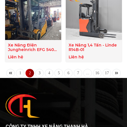
Xe Nâng Điện
Xe Nâng 1,4 Tấn - Linde
Jungheinrich EFG 540k
R14B-01
S500ZT (4 Tấn, 5 Mét) |
Liên hệ
Liên hệ
Giá Tốt
1
2
3
4
5
6
7
...
16
17
CÔNG TY TNHH XE NÂNG THANH HÀ