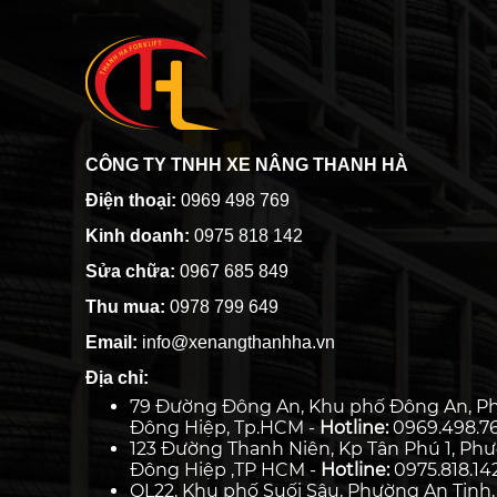
CÔNG TY TNHH XE NÂNG THANH HÀ
Điện thoại:
0969 498 769
Kinh doanh:
0975 818 142
Sửa chữa:
0967 685 849
Thu mua:
0978 799 649
Email:
info@xenangthanhha.vn
Địa chỉ:
79 Đường Đông An, Khu phố Đông An, P
Đông Hiệp, Tp.HCM -
Hotline:
0969.498.7
123 Đường Thanh Niên, Kp Tân Phú 1, Ph
Đông Hiệp ,TP HCM -
Hotline:
0975.818.14
QL22, Khu phố Suối Sâu, Phường An Tịnh,