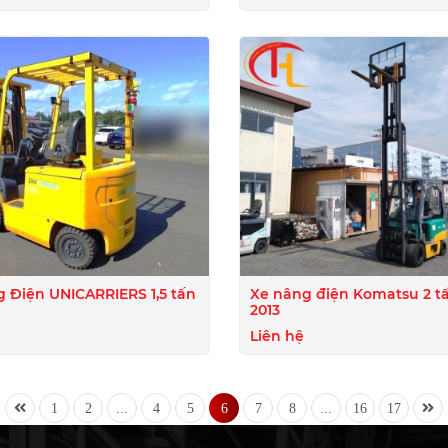
quyền của Toyota.
 Điện UNICARRIERS 1,5 tấn
Xe nâng điện Komatsu 2 t
2013
Liên hệ
1
2
...
4
5
6
7
8
...
16
17