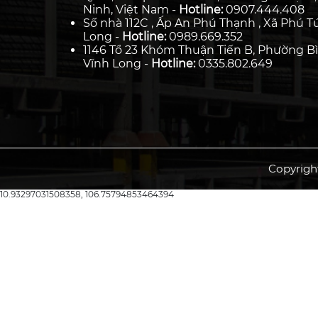
Ninh, Việt Nam -
Hotline:
0907.444.408
Số nhà 112C , Ấp An Phú Thạnh , Xã Phú Tú
Long -
Hotline:
0989.669.352
1146 Tổ 23 Khóm Thuận Tiến B, Phường Bì
Vĩnh Long -
Hotline:
0335.802.649
Copyrigh
10.93297031508358, 106.75794853464394