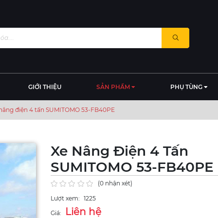
GIỚI THIỆU
SẢN PHẨM
PHỤ TÙNG
nâng điện 4 tấn SUMITOMO 53-FB40PE
Xe Nâng Điện 4 Tấn
SUMITOMO 53-FB40PE
(0 nhận xét)
Lượt xem:
1225
Liên hệ
Giá: