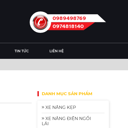
0989498769
0974818140
TIN TỨC
LIÊN HỆ
DANH MỤC SẢN PHẨM
XE NÂNG KẸP
XE NÂNG ĐIỆN NGỒI
LÁI
Xe Nâng Điện