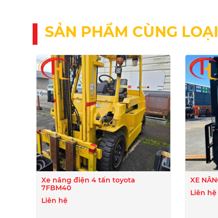
SẢN PHẨM CÙNG LOẠ
Xe nâng điện 4 tấn toyota
XE NÂN
7FBM40
Liên hệ
Liên hệ