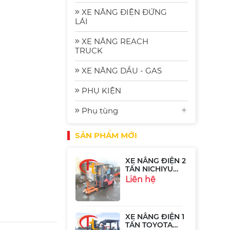
2.5 Tấn
Komat'su FE25-2
Liên hệ
XE NÂNG ĐIỆN ĐỨNG
| Xe Nâng Nhập
LÁI
Bãi Gia Rẻ
XE NÂNG REACH
Xe Nâng Điện
TRUCK
Komatsu FE30-1:
Bền Bỉ, Hiệu
Liên hệ
XE NÂNG DẦU - GAS
Quả và Tiết
Kiệm Năng
Lượng
PHỤ KIỆN
Xe Nâng Điện
Phụ tùng
Ngồi Lái 2.5 Tấn
Sumitomo
Liên hệ
51FB25PJXIII
SẢN PHẨM MỚI
XE NÂNG ĐIỆN 2
TẤN NICHIYU
FB20P-75-300
Liên hệ
XE NÂNG ĐIỆN 1
TẤN TOYOTA