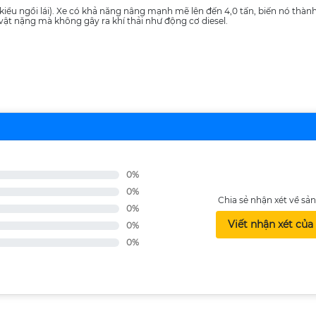
(kiểu ngồi lái). Xe có khả năng nâng mạnh mẽ lên đến 4,0 tấn, biến nó thà
t nặng mà không gây ra khí thải như động cơ diesel.
0%
0%
Chia sẻ nhận xét về s
0%
Viết nhận xét của
0%
0%