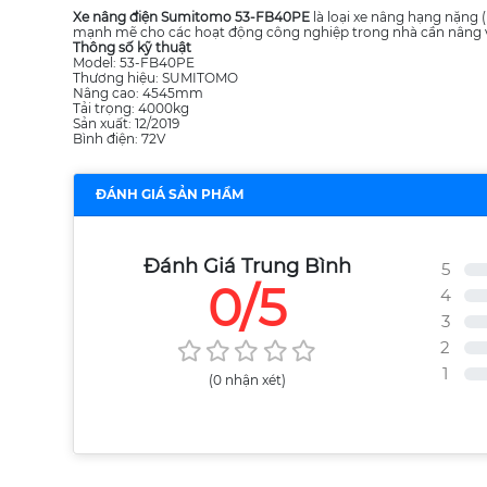
Xe nâng điện Sumitomo 53-FB40PE
là loại xe nâng hạng nặng 
mạnh mẽ cho các hoạt động công nghiệp trong nhà cần nâng vậ
Thông số kỹ thuật
Model: 53-FB40PE
Thương hiệu: SUMITOMO
Nâng cao: 4545mm
Tải trọng: 4000kg
Sản xuất: 12/2019
Bình điện: 72V
ĐÁNH GIÁ SẢN PHẨM
Đánh Giá Trung Bình
5
0/5
4
3
2
1
(0 nhận xét)