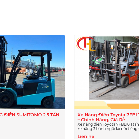
I
G ĐIỆN SUMITOMO 2.5 TẤN
Xe Nâng Điện Toyota 7FBL1
– Chính Hãng, Giá Rẻ
Xe nâng điện Toyota 7FBL10 1 tấn
xe nâng 3 bánh ngồi lái nổi tiếng 
năng xoay sở linh hoạt, độ bền vư
Liên hệ
tích hợp công nghệ an toàn SAS