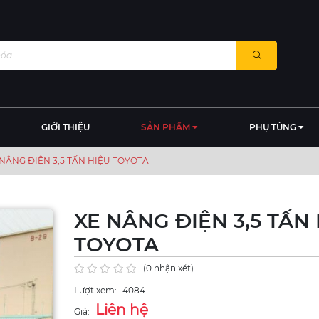
GIỚI THIỆU
SẢN PHẨM
PHỤ TÙNG
 NÂNG ĐIỆN 3,5 TẤN HIỆU TOYOTA
XE NÂNG ĐIỆN 3,5 TẤN
TOYOTA
(0 nhận xét)
Lượt xem:
4084
Liên hệ
Giá: