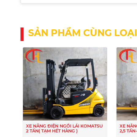
SẢN PHẨM CÙNG LOẠ
XE NÂNG ĐIỆN NGỒI LÁI KOMATSU
XE NÂN
2 TẤN( TẠM HẾT HÀNG )
2,5 TẤ