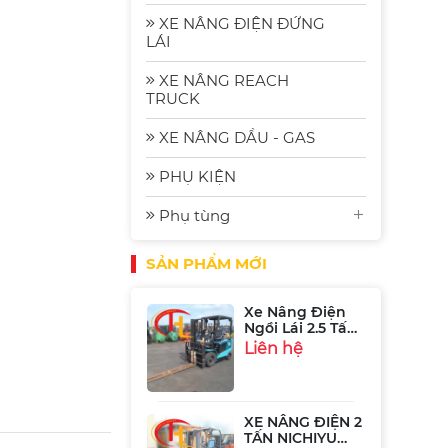
Xe Nâng Điện
XE NÂNG ĐIỆN ĐỨNG
2.5 Tấn
LÁI
Komat'su FE25-2
Liên hệ
| Xe Nâng Nhập
Bãi Gia Rẻ
XE NÂNG REACH
TRUCK
Xe Nâng Điện
Komatsu FE30-1:
XE NÂNG DẦU - GAS
Bền Bỉ, Hiệu
Liên hệ
Quả và Tiết
PHỤ KIỆN
Kiệm Năng
Lượng
Phụ tùng
Xe Nâng Điện
Ngồi Lái 2.5 Tấn
Sumitomo
SẢN PHẨM MỚI
Liên hệ
51FB25PJXIII
XE NÂNG ĐIỆN 2
TẤN NICHIYU
FB20P-75-300
Liên hệ