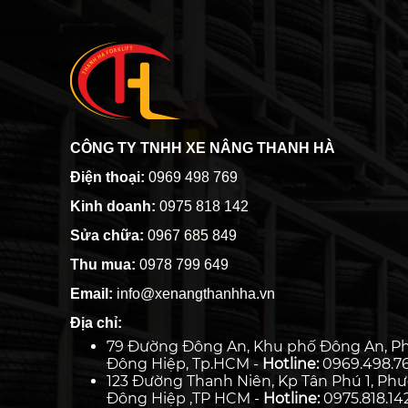
CÔNG TY TNHH XE NÂNG THANH HÀ
Điện thoại:
0969 498 769
Kinh doanh:
0975 818 142
Sửa chữa:
0967 685 849
Thu mua:
0978 799 649
Email:
info@xenangthanhha.vn
Địa chỉ:
79 Đường Đông An, Khu phố Đông An, P
Đông Hiệp, Tp.HCM -
Hotline:
0969.498.7
123 Đường Thanh Niên, Kp Tân Phú 1, Ph
Đông Hiệp ,TP HCM -
Hotline:
0975.818.14