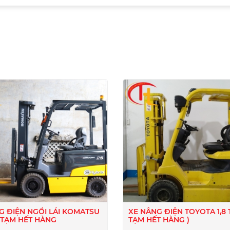
I
G ĐIỆN NGỒI LÁI KOMATSU
XE NÂNG ĐIỆN TOYOTA 1,8 
N-TẠM HẾT HÀNG
TẠM HẾT HÀNG )