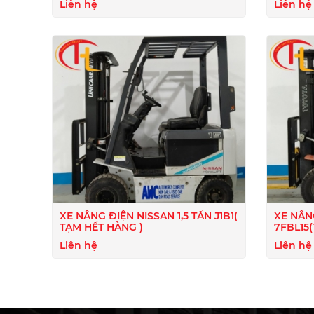
Liên hệ
Liên hệ
XE NÂNG ĐIỆN NISSAN 1,5 TẤN J1B1(
XE NÂN
TẠM HẾT HÀNG )
7FBL15
Liên hệ
Liên hệ