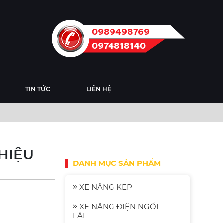
0989498769
0974818140
TIN TỨC
LIÊN HỆ
 HIỆU
DANH MỤC SẢN PHẨM
XE NÂNG KẸP
XE NÂNG ĐIỆN NGỒI
LÁI