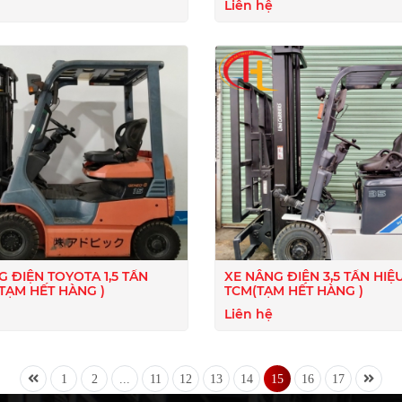
Liên hệ
G ĐIỆN TOYOTA 1,5 TẤN
XE NÂNG ĐIỆN 3,5 TẤN HIỆ
(TẠM HẾT HÀNG )
TCM(TẠM HẾT HÀNG )
Liên hệ
1
2
...
11
12
13
14
15
16
17