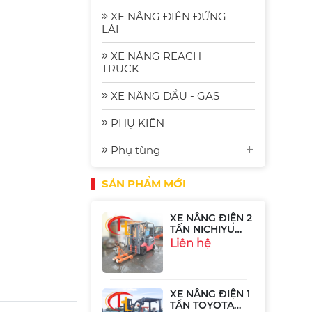
Bãi Gia Rẻ
XE NÂNG ĐIỆN ĐỨNG
LÁI
Xe Nâng Điện
Komatsu FE30-1:
XE NÂNG REACH
Bền Bỉ, Hiệu
Liên hệ
TRUCK
Quả và Tiết
Kiệm Năng
Lượng
XE NÂNG DẦU - GAS
Xe Nâng Điện
PHỤ KIỆN
Ngồi Lái 2.5 Tấn
Sumitomo
Liên hệ
51FB25PJXIII
Phụ tùng
SẢN PHẨM MỚI
XE NÂNG ĐIỆN 2
TẤN NICHIYU
FB20P-75-300
Liên hệ
XE NÂNG ĐIỆN 1
TẤN TOYOTA
8FB10
Liên hệ