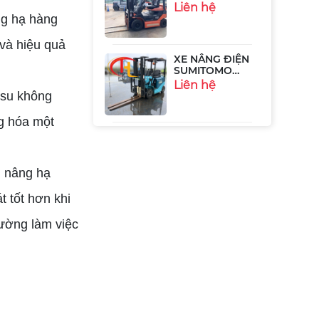
ng hạ hàng
XE NÂNG ĐIỆN
SUMITOMO
 và hiệu quả
41FB09PSXII
Liên hệ
tsu không
XE NÂNG ĐIỆN
2.5 TẤN
ng hóa một
KOMATSU
Liên hệ
FB25EX-11
g nâng hạ
XE NÂNG ĐIỆN
TOYOTA 8FBH15
t tốt hơn khi
- 1.5 TẤN
Liên hệ
rường làm việc
XE NÂNG ĐIỆN
3,5 TẤN HIỆU
TOYOTA
Liên hệ