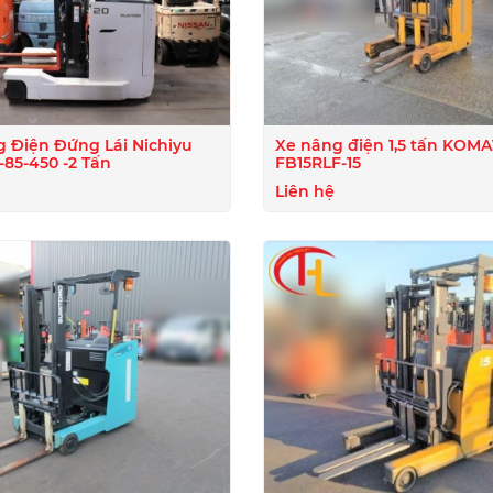
 Điện Đứng Lái Nichiyu
Xe nâng điện 1,5 tấn KOM
85-450 -2 Tấn
FB15RLF-15
Liên hệ