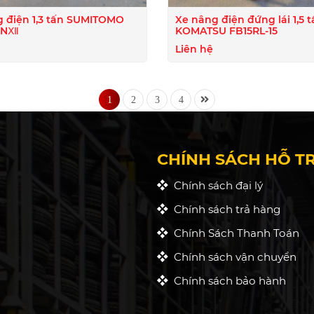
 điện 1,3 tấn SUMITOMO
Xe nâng điện đứng lái 1,5 t
3NⅫ
KOMATSU FB15RL-15
Liên hệ
1
2
3
4
CHÍNH SÁCH HỖ T
Chính sách đại lý
Chính sách trả hàng
Chính Sách Thanh Toán
Chính sách vận chuyển
Chính sách bảo hành