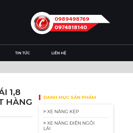
0989498769
0974818140
TIN TỨC
LIÊN HỆ
I 1,8
DANH MỤC SẢN PHẨM
T HÀNG
XE NÂNG KẸP
Xe Nâng Điện
2.5 Tấn
XE NÂNG ĐIỆN NGỒI
Komat'su FE25-2
Liên hệ
LÁI
| Xe Nâng Nhập