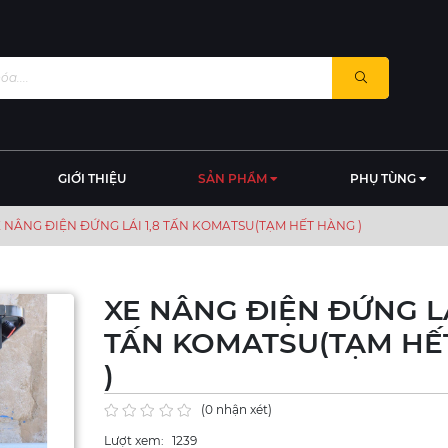
GIỚI THIỆU
SẢN PHẨM
PHỤ TÙNG
 NÂNG ĐIỆN ĐỨNG LÁI 1,8 TẤN KOMATSU(TẠM HẾT HÀNG )
XE NÂNG ĐIỆN ĐỨNG LÁ
TẤN KOMATSU(TẠM HẾ
)
(0 nhận xét)
Lượt xem:
1239