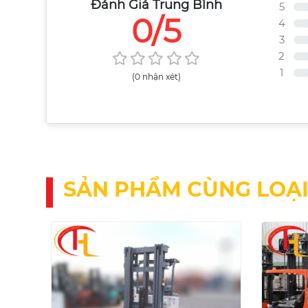
Đánh Giá Trung Bình
5
0/5
4
3
2
1
(0 nhận xét)
SẢN PHẨM CÙNG LOẠ