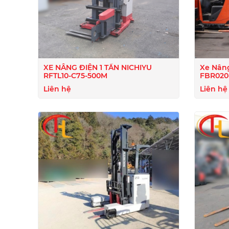
XE NÂNG ĐIỆN 1 TẤN NICHIYU
Xe Nâng
RFTL10-C75-500M
FBR020-
Liên hệ
Liên hệ