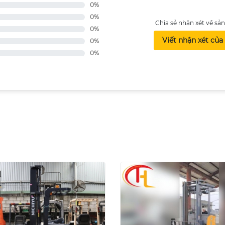
0%
0%
Chia sẻ nhận xét về s
0%
Viết nhận xét của
0%
0%
I