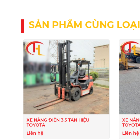
SẢN PHẨM CÙNG LOẠ
XE NÂNG ĐIỆN 3,5 TẤN HIỆU
XE NÂN
TOYOTA
TOYOT
Liên hệ
Liên hệ