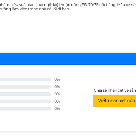
hẩm hiệu suất cao (loại ngồi lái) thuộc dòng FB-70/75 nổi tiếng. Mẫu xe n
ường làm việc trong nhà có lối đi hẹp.
0%
0%
Chia sẻ nhận xét về s
0%
Viết nhận xét của
0%
0%