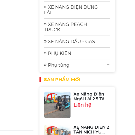
Xe Nâng Điện
2.5 Tấn
XE NÂNG ĐIỆN ĐỨNG
Komat'su FE25-2
Liên hệ
LÁI
| Xe Nâng Nhập
Bãi Gia Rẻ
XE NÂNG REACH
TRUCK
Xe Nâng Điện
Komatsu FE30-1:
XE NÂNG DẦU - GAS
Bền Bỉ, Hiệu
Liên hệ
Quả và Tiết
Kiệm Năng
PHỤ KIỆN
Lượng
Phụ tùng
Xe Nâng Điện
Ngồi Lái 2.5 Tấn
Sumitomo
Liên hệ
SẢN PHẨM MỚI
51FB25PJXIII
XE NÂNG ĐIỆN 2
TẤN NICHIYU
FB20P-75-300
Liên hệ
XE NÂNG ĐIỆN 1