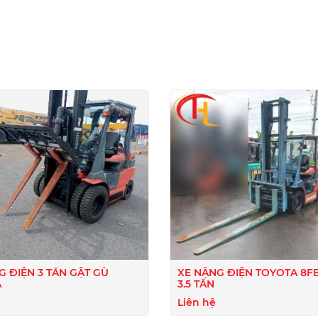
I
G ĐIỆN 3 TẤN GẬT GÙ
XE NÂNG ĐIỆN TOYOTA 8FB
A
3.5 TẤN
Liên hệ