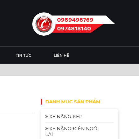
0989498769
0974818140
TIN TỨC
LIÊN HỆ
DANH MỤC SẢN PHẨM
XE NÂNG KẸP
XE NÂNG ĐIỆN NGỒI
LÁI