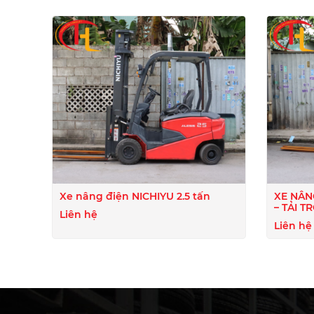
Xe nâng điện NICHIYU 2.5 tấn
XE NÂN
– TẢI T
Liên hệ
Liên hệ