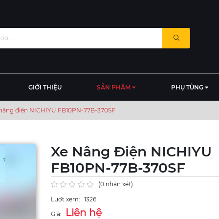
GIỚI THIỆU
SẢN PHẨM
PHỤ TÙNG
nâng điện NICHIYU FB10PN-77B-370SF
Xe Nâng Điện NICHIYU
FB10PN-77B-370SF
(0 nhận xét)
Lượt xem:
1326
Liên hệ
Giá: