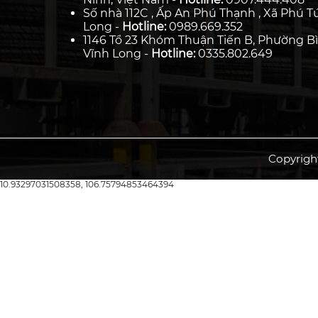
Số nhà 112C , Ấp An Phú Thạnh , Xã Phú Tú
Long -
Hotline:
0989.669.352
1146 Tổ 23 Khóm Thuận Tiến B, Phường Bì
Vĩnh Long -
Hotline:
0335.802.649
Copyrigh
10.93297031508358, 106.75794853464394