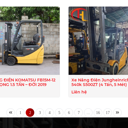
G ĐIỆN KOMATSU FB15M-12
Xe Nâng Điện Jungheinric
RỌNG 1.5 TẤN – ĐỜI 2019
540k S500ZT (4 Tấn, 5 Mét) 
Tốt
Liên hệ
1
2
3
4
5
6
7
...
16
17