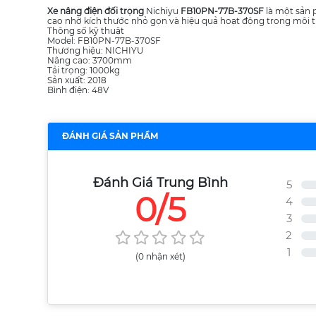
Xe nâng điện đối trọng
Nichiyu
FB10PN-77B-370SF
là một sản p
cao nhờ kích thước nhỏ gọn và hiệu quả hoạt động trong môi tr
Thông số kỹ thuật
Model: FB10PN-77B-370SF
Thương hiệu: NICHIYU
Nâng cao: 3700mm
Tải trọng: 1000kg
Sản xuất: 2018
Bình điện: 48V
ĐÁNH GIÁ SẢN PHẨM
Đánh Giá Trung Bình
5
0/5
4
3
2
1
(0 nhận xét)