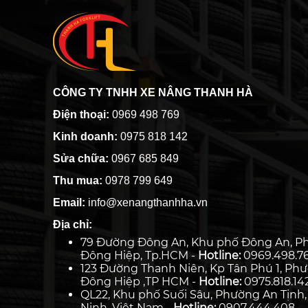
CÔNG TY TNHH XE NÂNG THANH HÀ
Điện thoại:
0969 498 769
Kinh doanh:
0975 818 142
Sửa chữa:
0967 685 849
Thu mua:
0978 799 649
Email:
info@xenangthanhha.vn
Địa chỉ:
79 Đường Đông An, Khu phố Đông An, P
Đông Hiệp, Tp.HCM -
Hotline:
0969.498.7
123 Đường Thanh Niên, Kp Tân Phú 1, Ph
Đông Hiệp ,TP HCM -
Hotline:
0975.818.14
QL22, Khu phố Suối Sâu, Phường An Tịnh,
Ninh, Việt Nam -
Hotline:
0907.444.408