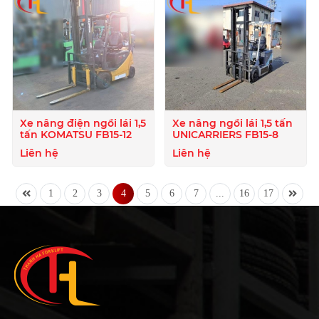
Xe nâng điện ngồi lái 1,5
Xe nâng ngồi lái 1,5 tấn
tấn KOMATSU FB15-12
UNICARRIERS FB15-8
Liên hệ
Liên hệ
1
2
3
4
5
6
7
...
16
17