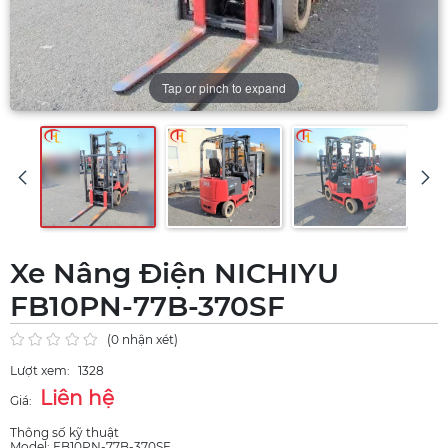
Tap or pinch to expand
Xe Nâng Điện NICHIYU
FB10PN-77B-370SF
(0 nhận xét)
Lượt xem:
1328
Liên hệ
Giá:
Thông số kỹ thuật
Model: FB10PN-77B-370SF