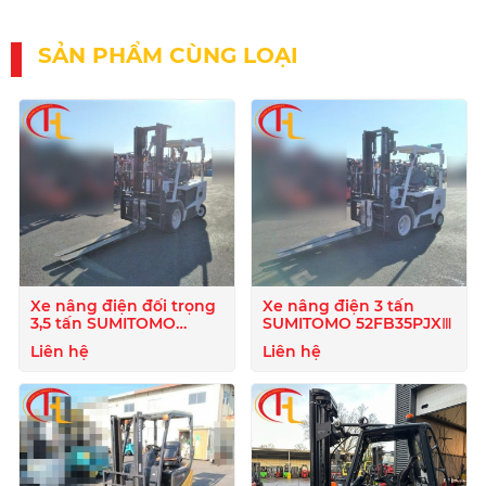
SẢN PHẨM CÙNG LOẠI
Xe nâng điện đối trọng
Xe nâng điện 3 tấn
3,5 tấn SUMITOMO
SUMITOMO 52FB35PJXⅢ
52FB35PJXⅢ
Liên hệ
Liên hệ