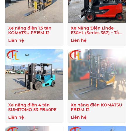
Xe nâng điện 1,5 tấn
Xe Nâng Điện Linde
KOMATSU FB15M-12
E30HL (Series 387) – Tải
Trọng 3 Tấn
Liên hệ
Liên hệ
Xe nâng điện 4 tấn
Xe nâng điện KOMATSU
SUMITOMO 53-FB40PE
FB13M-12
Liên hệ
Liên hệ