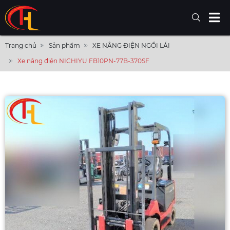
Trang chủ
Sản phẩm
XE NÂNG ĐIỆN NGỒI LÁI
Xe nâng điện NICHIYU FB10PN-77B-370SF