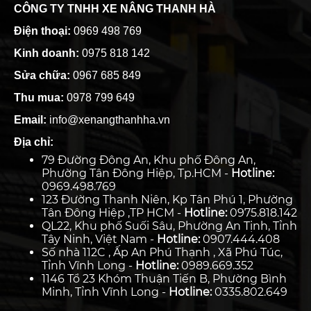
CÔNG TY TNHH XE NÂNG THANH HÀ
Điện thoại:
0969 498 769
Kinh doanh:
0975 818 142
Sửa chữa:
0967 685 849
Thu mua:
0978 799 649
Email:
info@xenangthanhha.vn
Địa chỉ:
79 Đường Đông An, Khu phố Đông An,
Phường Tân Đông Hiệp, Tp.HCM -
Hotline:
0969.498.769
123 Đường Thanh Niên, Kp Tân Phú 1, Phường
Tân Đông Hiệp ,TP HCM -
Hotline:
0975.818.142
QL22, Khu phố Suối Sâu, Phường An Tịnh, Tỉnh
Tây Ninh, Việt Nam -
Hotline:
0907.444.408
Số nhà 112C , Ấp An Phú Thạnh , Xã Phú Túc,
Tỉnh Vĩnh Long -
Hotline:
0989.669.352
1146 Tổ 23 Khóm Thuận Tiến B, Phường Bình
Minh, Tỉnh Vĩnh Long -
Hotline:
0335.802.649