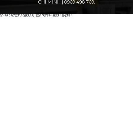
CHÍ MINH | 0969 498 769.
10.93297031508358, 106.75794853464394