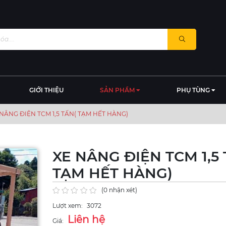
GIỚI THIỆU
SẢN PHẨM
PHỤ TÙNG
 NÂNG ĐIỆN TCM 1,5 TẤN( TẠM HẾT HÀNG)
XE NÂNG ĐIỆN TCM 1,5 
TẠM HẾT HÀNG)
(0 nhận xét)
Lượt xem:
3072
Liên hệ
Giá: