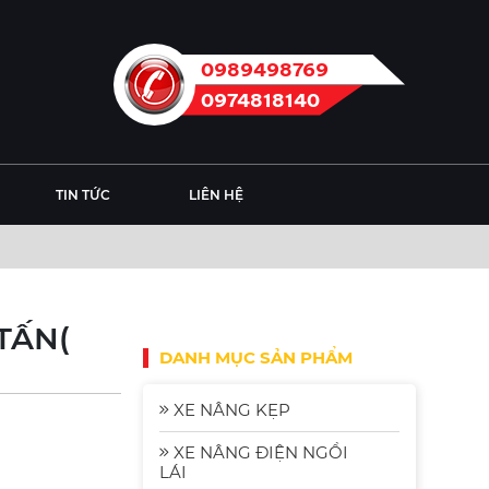
0989498769
0974818140
TIN TỨC
LIÊN HỆ
TẤN(
DANH MỤC SẢN PHẨM
XE NÂNG KẸP
XE NÂNG ĐIỆN NGỒI
LÁI
Xe Nâng Điện