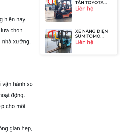
8FB10
Liên hệ
g hiện nay.
XE NÂNG ĐIỆN
 lựa chọn
SUMITOMO
41FB09PSXII
Liên hệ
, nhà xưởng.
XE NÂNG ĐIỆN
2.5 TẤN
KOMATSU
Liên hệ
FB25EX-11
í vận hành so
XE NÂNG ĐIỆN
hoạt động.
TOYOTA 8FBH15
- 1.5 TẤN
Liên hệ
ợp cho môi
XE NÂNG ĐIỆN
ông gian hẹp,
3,5 TẤN HIỆU
TOYOTA
Liên hệ