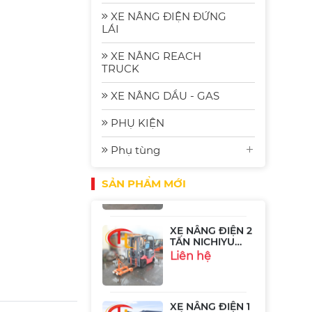
2.5 Tấn
Komat'su FE25-2
Liên hệ
XE NÂNG ĐIỆN ĐỨNG
| Xe Nâng Nhập
LÁI
Bãi Gia Rẻ
XE NÂNG REACH
Xe Nâng Điện
TRUCK
Komatsu FE30-1:
Bền Bỉ, Hiệu
Liên hệ
XE NÂNG DẦU - GAS
Quả và Tiết
Kiệm Năng
Lượng
PHỤ KIỆN
Xe Nâng Điện
Phụ tùng
Ngồi Lái 2.5 Tấn
Sumitomo
Liên hệ
51FB25PJXIII
SẢN PHẨM MỚI
XE NÂNG ĐIỆN 2
TẤN NICHIYU
FB20P-75-300
Liên hệ
XE NÂNG ĐIỆN 1
TẤN TOYOTA