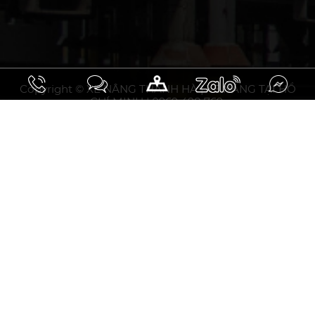
Copyright © XE NÂNG THANH HÀ | XE NÂNG TẠI HỒ
CHÍ MINH | 0969 498 769.
10.93297031508358, 106.75794853464394