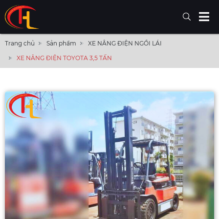
Trang chủ
Sản phẩm
XE NÂNG ĐIỆN NGỒI LÁI
XE NÂNG ĐIỆN TOYOTA 3,5 TẤN