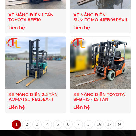
XE NÂNG ĐIỆN 1 TẤN
XE NÂNG ĐIỆN
TOYOTA 8FB10
SUMITOMO 41FB09PSXII
Liên hệ
Liên hệ
XE NÂNG ĐIỆN 2.5 TẤN
XE NÂNG ĐIỆN TOYOTA
KOMATSU FB25EX-11
8FBH15 - 1.5 TẤN
Liên hệ
Liên hệ
1
2
3
4
5
6
7
...
16
17