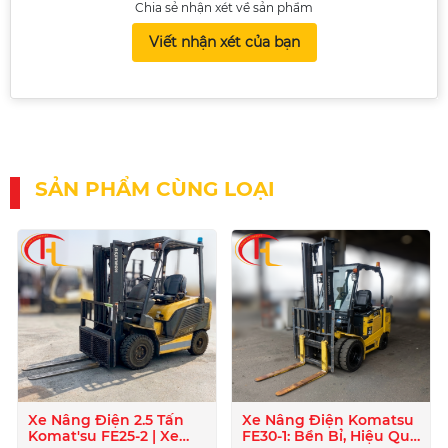
Chia sẻ nhận xét về sản phẩm
Viết nhận xét của bạn
SẢN PHẨM CÙNG LOẠI
Xe Nâng Điện 2.5 Tấn
Xe Nâng Điện Komatsu
Komat'su FE25-2 | Xe
FE30-1: Bền Bỉ, Hiệu Quả