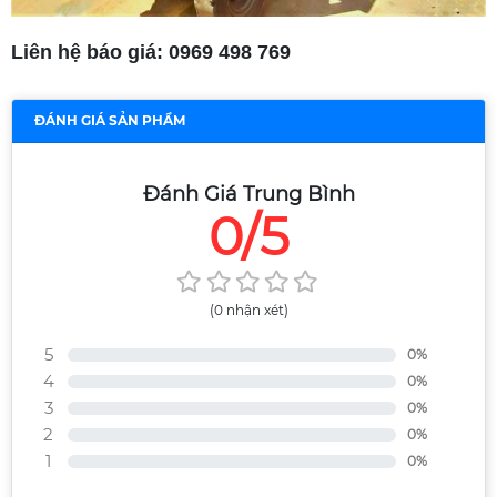
Liên hệ báo giá: 0969 498 769
ĐÁNH GIÁ SẢN PHẨM
Đánh Giá Trung Bình
0/5
(0 nhận xét)
5
0%
4
0%
3
0%
2
0%
1
0%