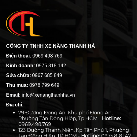
CÔNG TY TNHH XE NÂNG THANH HÀ
Điện thoại:
0969 498 769
Kinh doanh:
0975 818 142
Sửa chữa:
0967 685 849
Thu mua:
0978 799 649
Email:
info@xenangthanhha.vn
Địa chỉ:
79 Đường Đông An, Khu phố Đông An,
Phường Tân Đông Hiệp, Tp.HCM -
Hotline:
0969.498.769
123 Đường Thanh Niên, Kp Tân Phú 1, Phường
Tân Đông Hiệp ,TP HCM -
Hotline:
0975.818.142