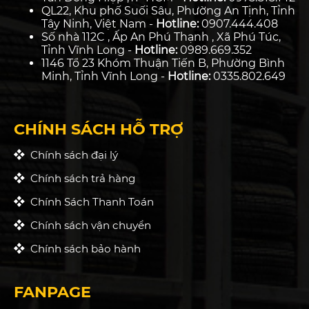
QL22, Khu phố Suối Sâu, Phường An Tịnh, Tỉnh
Tây Ninh, Việt Nam -
Hotline:
0907.444.408
Số nhà 112C , Ấp An Phú Thạnh , Xã Phú Túc,
Tỉnh Vĩnh Long -
Hotline:
0989.669.352
1146 Tổ 23 Khóm Thuận Tiến B, Phường Bình
Minh, Tỉnh Vĩnh Long -
Hotline:
0335.802.649
CHÍNH SÁCH HỖ TRỢ
Chính sách đại lý
Chính sách trả hàng
Chính Sách Thanh Toán
Chính sách vận chuyển
Chính sách bảo hành
FANPAGE