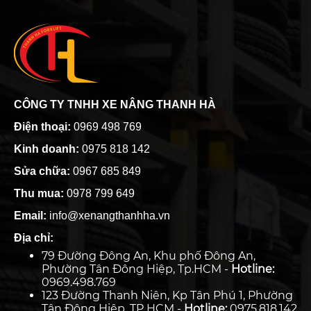
CÔNG TY TNHH XE NÂNG THANH HÀ
Điện thoại:
0969 498 769
Kinh doanh:
0975 818 142
Sửa chữa:
0967 685 849
Thu mua:
0978 799 649
Email:
info@xenangthanhha.vn
Địa chỉ:
79 Đường Đông An, Khu phố Đông An,
Phường Tân Đông Hiệp, Tp.HCM -
Hotline:
0969.498.769
123 Đường Thanh Niên, Kp Tân Phú 1, Phường
Tân Đông Hiệp ,TP HCM -
Hotline:
0975.818.142