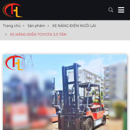
Trang chủ
Sản phẩm
XE NÂNG ĐIỆN NGỒI LÁI
XE NÂNG ĐIỆN TOYOTA 3,5 TẤN