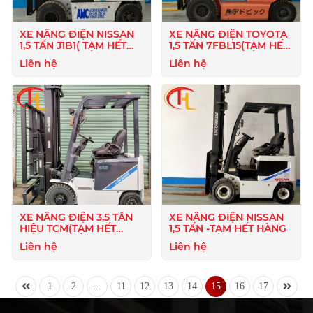
XE NÂNG ĐIỆN NISSAN
XE NÂNG ĐIỆN TOYOTA
1,5 TẤN J1B1( TẠM HẾT
1,5 TẤN 7FBL15(TẠM HẾT
HÀNG )
HÀNG )
Liên hệ
Liên hệ
XE NÂNG ĐIỆN 3,5 TẤN
XE NÂNG ĐIỆN NISSAN
HIỆU TCM(TẠM HẾT
1,5 TẤN -TẠM HẾT HÀNG
HÀNG )
Liên hệ
Liên hệ
1
2
...
11
12
13
14
15
16
17