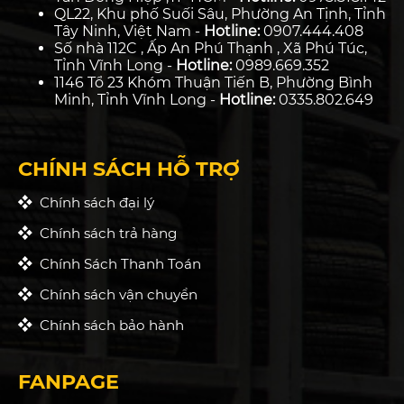
QL22, Khu phố Suối Sâu, Phường An Tịnh, Tỉnh
Tây Ninh, Việt Nam -
Hotline:
0907.444.408
Số nhà 112C , Ấp An Phú Thạnh , Xã Phú Túc,
Tỉnh Vĩnh Long -
Hotline:
0989.669.352
1146 Tổ 23 Khóm Thuận Tiến B, Phường Bình
Minh, Tỉnh Vĩnh Long -
Hotline:
0335.802.649
CHÍNH SÁCH HỖ TRỢ
Chính sách đại lý
Chính sách trả hàng
Chính Sách Thanh Toán
Chính sách vận chuyển
Chính sách bảo hành
FANPAGE