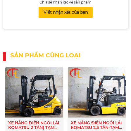
Chia sẻ nhận xét về sản phẩm
Viết nhận xét của bạn
SẢN PHẨM CÙNG LOẠI
XE NÂNG ĐIỆN NGỒI LÁI
XE NÂNG ĐIỆN NGỒI LÁI
KOMATSU 2 TẤN( TẠM
KOMATSU 2,5 TẤN-TẠM