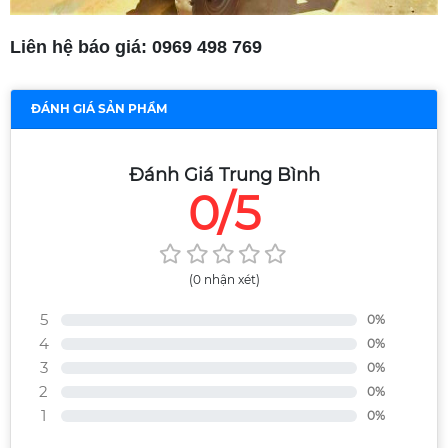
Liên hệ báo giá: 0969 498 769
ĐÁNH GIÁ SẢN PHẨM
Đánh Giá Trung Bình
0/5
(0 nhận xét)
5
0%
4
0%
3
0%
2
0%
1
0%