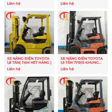
HẾT HÀNG )
HẾT HÀNG
Liên hệ
Liên hệ
XE NÂNG ĐIỆN TOYOTA
XE NÂNG ĐIỆN TOYOTA
1,8 TẤN( TẠM HẾT HÀNG )
1,5 TẤN 7FB15 KHUNG
4M(TẠM HẾT HÀNG )
Liên hệ
Liên hệ