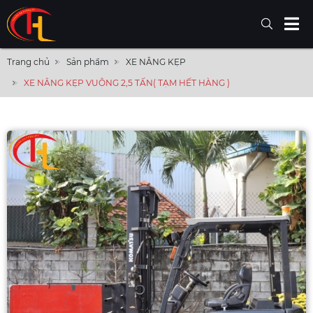
Trang chủ
Sản phẩm
XE NÂNG KẸP
XE NÂNG KẸP VUÔNG 2,5 TẤN( TẠM HẾT HÀNG )