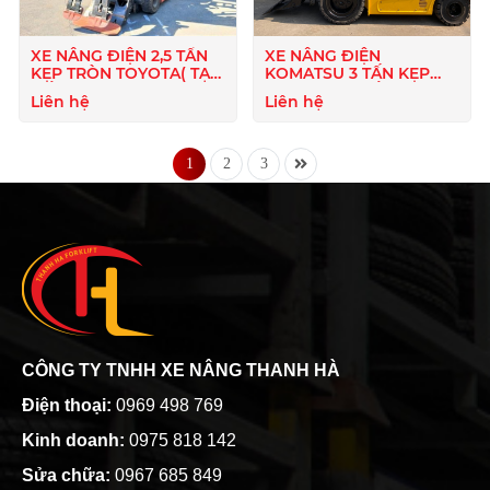
XE NÂNG ĐIỆN 2,5 TẤN
XE NÂNG ĐIỆN
KẸP TRÒN TOYOTA( TẠM
KOMATSU 3 TẤN KẸP
HẾT HÀNG )
TRÒN (TẠM HẾT HÀNG)
Liên hệ
Liên hệ
1
2
3
CÔNG TY TNHH XE NÂNG THANH HÀ
Điện thoại:
0969 498 769
Kinh doanh:
0975 818 142
Sửa chữa:
0967 685 849