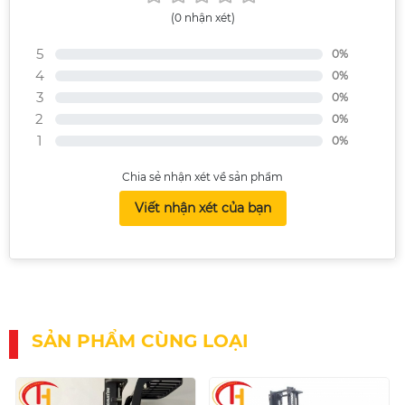
(0 nhận xét)
5
0%
4
0%
3
0%
2
0%
1
0%
Chia sẻ nhận xét về sản phẩm
Viết nhận xét của bạn
SẢN PHẨM CÙNG LOẠI