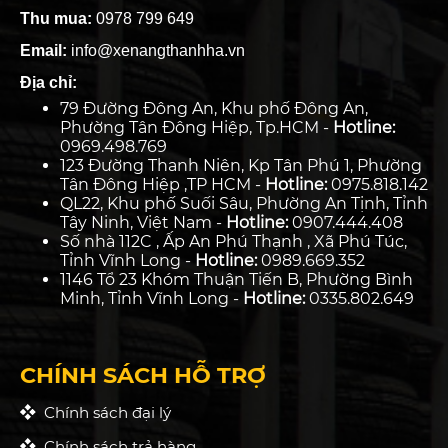
Thu mua:
0978 799 649
Email:
info@xenangthanhha.vn
Địa chỉ:
79 Đường Đông An, Khu phố Đông An,
Phường Tân Đông Hiệp, Tp.HCM -
Hotline:
0969.498.769
123 Đường Thanh Niên, Kp Tân Phú 1, Phường
Tân Đông Hiệp ,TP HCM -
Hotline:
0975.818.142
QL22, Khu phố Suối Sâu, Phường An Tịnh, Tỉnh
Tây Ninh, Việt Nam -
Hotline:
0907.444.408
Số nhà 112C , Ấp An Phú Thạnh , Xã Phú Túc,
Tỉnh Vĩnh Long -
Hotline:
0989.669.352
1146 Tổ 23 Khóm Thuận Tiến B, Phường Bình
Minh, Tỉnh Vĩnh Long -
Hotline:
0335.802.649
CHÍNH SÁCH HỖ TRỢ
Chính sách đại lý
Chính sách trả hàng