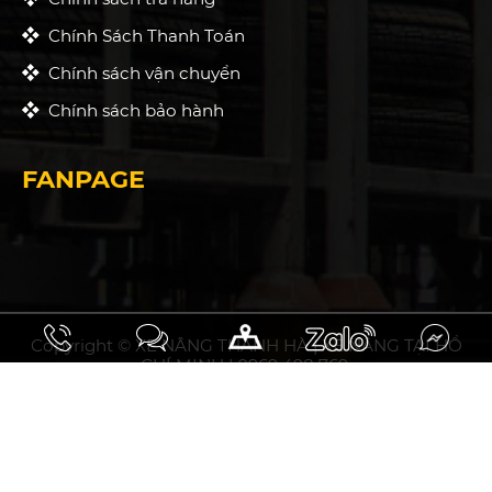
Chính Sách Thanh Toán
Chính sách vận chuyển
Chính sách bảo hành
FANPAGE
Copyright © XE NÂNG THANH HÀ | XE NÂNG TẠI HỒ
CHÍ MINH | 0969 498 769.
10.93297031508358, 106.75794853464394