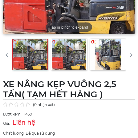
Tap or pinch to expand
XE NÂNG KẸP VUÔNG 2,5
TẤN( TẠM HẾT HÀNG )
(0 nhận xét)
Lượt xem:
1459
Liên hệ
Giá:
Chất lượng: Đã qua sử dụng