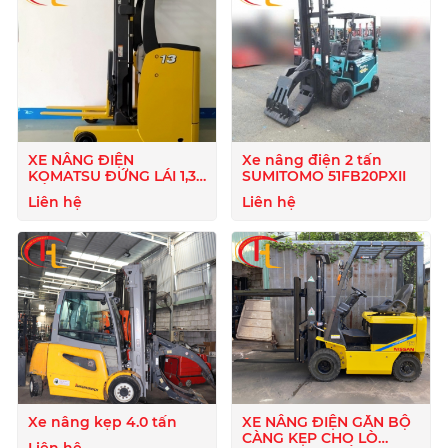
XE NÂNG ĐIỆN
Xe nâng điện 2 tấn
KOMATSU ĐỨNG LÁI 1,3
SUMITOMO 51FB20PXII
TẤN
Liên hệ
Liên hệ
Xe nâng kẹp 4.0 tấn
XE NÂNG ĐIỆN GẮN BỘ
CÀNG KẸP CHO LÒ