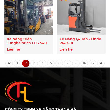
Xe Nâng Điện
Xe Nâng 1,4 Tấn - Linde
Jungheinrich EFG 540k
R14B-01
S500ZT (4 Tấn, 5 Mét) |
Liên hệ
Liên hệ
Giá Tốt
1
2
3
4
5
6
7
...
16
17
CÔNG TY TNHH XE NÂNG THANH HÀ