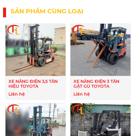
SẢN PHẨM CÙNG LOẠI
XE NÂNG ĐIỆN 3,5 TẤN
XE NÂNG ĐIỆN 3 TẤN
HIỆU TOYOTA
GẬT GÙ TOYOTA
Liên hệ
Liên hệ