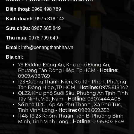
Điện thoại:
0969 498 769
Kinh doanh:
0975 818 142
Sửa chữa:
0967 685 849
Thu mua:
0978 799 649
Email:
info@xenangthanhha.vn
Địa chỉ:
79 Đường Đông An, Khu phố Đông An,
Phường Tân Đông Hiệp, Tp.HCM -
Hotline:
0969.498.769
123 Đường Thanh Niên, Kp Tân Phú 1, Phường
Tân Đông Hiệp ,TP HCM -
Hotline:
0975.818.142
QL22, Khu phố Suối Sâu, Phường An Tịnh, Tỉnh
Tây Ninh, Việt Nam -
Hotline:
0907.444.408
Số nhà 112C , Ấp An Phú Thạnh , Xã Phú Túc,
Tỉnh Vĩnh Long -
Hotline:
0989.669.352
1146 Tổ 23 Khóm Thuận Tiến B, Phường Bình
Minh, Tỉnh Vĩnh Long -
Hotline:
0335.802.649