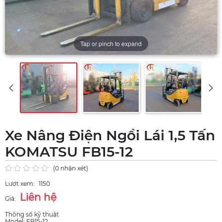
Tap or pinch to expand
Xe Nâng Điện Ngồi Lái 1,5 Tấn
KOMATSU FB15-12
(0 nhận xét)
Lượt xem:
1150
Liên hệ
Giá:
Thông số kỹ thuật
Model: FB15-12