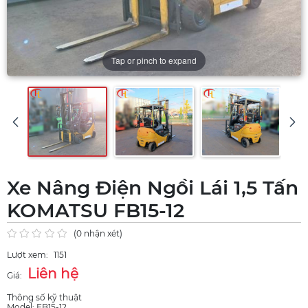
Tap or pinch to expand
Xe Nâng Điện Ngồi Lái 1,5 Tấn
KOMATSU FB15-12
(0 nhận xét)
Lượt xem:
1151
Liên hệ
Giá:
Thông số kỹ thuật
Model: FB15-12