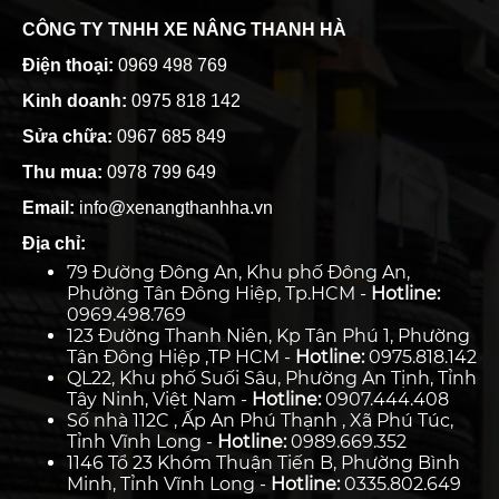
CÔNG TY TNHH XE NÂNG THANH HÀ
Điện thoại:
0969 498 769
Kinh doanh:
0975 818 142
Sửa chữa:
0967 685 849
Thu mua:
0978 799 649
Email:
info@xenangthanhha.vn
Địa chỉ:
79 Đường Đông An, Khu phố Đông An,
Phường Tân Đông Hiệp, Tp.HCM -
Hotline:
0969.498.769
123 Đường Thanh Niên, Kp Tân Phú 1, Phường
Tân Đông Hiệp ,TP HCM -
Hotline:
0975.818.142
QL22, Khu phố Suối Sâu, Phường An Tịnh, Tỉnh
Tây Ninh, Việt Nam -
Hotline:
0907.444.408
Số nhà 112C , Ấp An Phú Thạnh , Xã Phú Túc,
Tỉnh Vĩnh Long -
Hotline:
0989.669.352
1146 Tổ 23 Khóm Thuận Tiến B, Phường Bình
Minh, Tỉnh Vĩnh Long -
Hotline:
0335.802.649