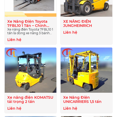
Xe Nâng Điện Toyota
XE NÂNG ĐIỆN
7FBL10 1 Tấn – Chính
JUNGHEINRICH
Hãng, Giá Rẻ
Xe nâng điện Toyota 7FBL10 1
Liên hệ
tấn là dòng xe nâng 3 bánh
ngồi lái nổi tiếng với khả
Liên hệ
năng xoay sở linh hoạt, độ
bền vượt trội và tích hợp
công nghệ an toàn SAS độc
quyền của Toyota.
Xe nâng điện KOMATSU
Xe Nâng Điện
tải trọng 2 tấn
UNICARRIERS 1,5 tấn
Liên hệ
Liên hệ