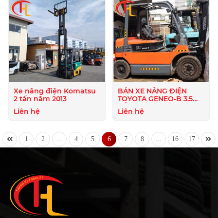
Xe nâng điện Komatsu
BÁN XE NÂNG ĐIỆN
2 tấn năm 2013
TOYOTA GENEO-B 3.5
TẤN 🚜
Liên hệ
Liên hệ
1
2
...
4
5
6
7
8
...
16
17