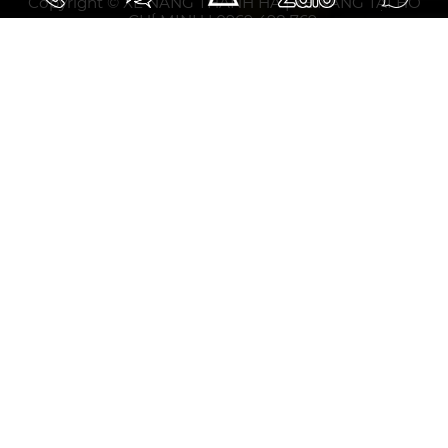
Copyright © XE NÂNG THANH HÀ | XE NÂNG TẠI HỒ
CHÍ MINH | 0969 498 769.
10.93297031508358, 106.75794853464394