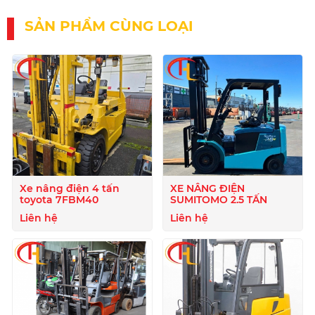
SẢN PHẨM CÙNG LOẠI
Xe nâng điện 4 tấn
XE NÂNG ĐIỆN
toyota 7FBM40
SUMITOMO 2.5 TẤN
Liên hệ
Liên hệ