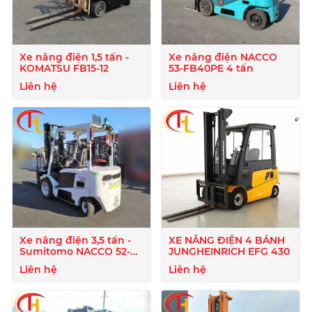
Xe nâng điện 1,5 tấn -
Xe nâng điện NACCO
KOMATSU FB15-12
53-FB40PE 4 tấn
Liên hệ
Liên hệ
Xe nâng điện 3,5 tấn -
XE NÂNG ĐIỆN 4 BÁNH
Sumitomo NACCO 52-
JUNGHEINRICH EFG 430
FB35PJ
Liên hệ
Liên hệ