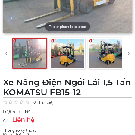
Tap or pinch to expand
Xe Nâng Điện Ngồi Lái 1,5 Tấn
KOMATSU FB15-12
(0 nhận xét)
Lượt xem:
1146
Liên hệ
Giá:
Thông số kỹ thuật
Model: FB15-12