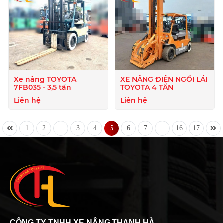
Xe nâng TOYOTA
XE NÂNG ĐIỆN NGỒI LÁI
7FB035 - 3,5 tấn
TOYOTA 4 TẤN
Liên hệ
Liên hệ
1
2
...
3
4
5
6
7
...
16
17
CÔNG TY TNHH XE NÂNG THANH HÀ