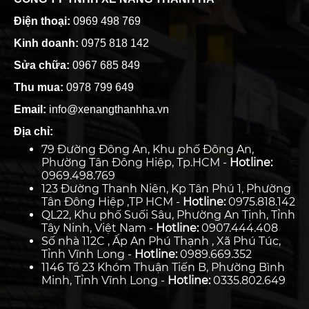
Điện thoại:
0969 498 769
Kinh doanh:
0975 818 142
Sửa chữa:
0967 685 849
Thu mua:
0978 799 649
Email:
info@xenangthanhha.vn
Địa chỉ:
79 Đường Đông An, Khu phố Đông An,
Phường Tân Đông Hiệp, Tp.HCM -
Hotline:
0969.498.769
123 Đường Thanh Niên, Kp Tân Phú 1, Phường
Tân Đông Hiệp ,TP HCM -
Hotline:
0975.818.142
QL22, Khu phố Suối Sâu, Phường An Tịnh, Tỉnh
Tây Ninh, Việt Nam -
Hotline:
0907.444.408
Số nhà 112C , Ấp An Phú Thạnh , Xã Phú Túc,
Tỉnh Vĩnh Long -
Hotline:
0989.669.352
1146 Tổ 23 Khóm Thuận Tiến B, Phường Bình
Minh, Tỉnh Vĩnh Long -
Hotline:
0335.802.649