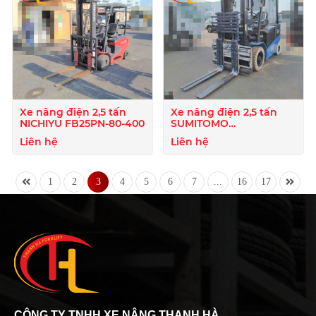
Xe nâng điện 2,5 tấn
Xe nâng điện 2,5 tấn
NICHIYU FB25PN-80-400
SUMITOMO
52FB25PGXⅢ-DUAL
Liên hệ
Liên hệ
1
2
3
4
5
6
7
...
16
17
CÔNG TY TNHH XE NÂNG THANH HÀ