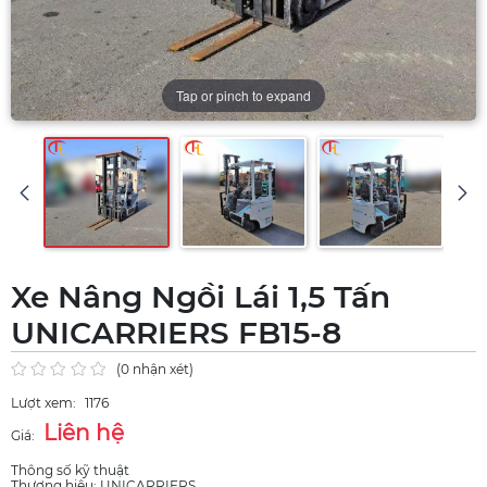
Tap or pinch to expand
Xe Nâng Ngồi Lái 1,5 Tấn
UNICARRIERS FB15-8
(0 nhận xét)
Lượt xem:
1176
Liên hệ
Giá:
Thông số kỹ thuật
Thương hiệu: UNICARRIERS