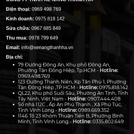
Điện thoại:
0969 498 769
Kinh doanh:
0975 818 142
Sửa chữa:
0967 685 849
Thu mua:
0978 799 649
Email:
info@xenangthanhha.vn
Địa chỉ:
79 Đường Đông An, Khu phố Đông An,
Phường Tân Đông Hiệp, Tp.HCM -
Hotline:
0969.498.769
123 Đường Thanh Niên, Kp Tân Phú 1, Phường
Tân Đông Hiệp ,TP HCM -
Hotline:
0975.818.142
QL22, Khu phố Suối Sâu, Phường An Tịnh, Tỉnh
Tây Ninh, Việt Nam -
Hotline:
0907.444.408
Số nhà 112C , Ấp An Phú Thạnh , Xã Phú Túc,
Tỉnh Vĩnh Long -
Hotline:
0989.669.352
1146 Tổ 23 Khóm Thuận Tiến B, Phường Bình
Minh, Tỉnh Vĩnh Long -
Hotline:
0335.802.649