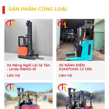
SẢN PHẨM CÙNG LOẠI
Xe Nâng Ngồi Lái 1,6 Tấn
XE NÂNG ĐIỆN
- Linde R16HD-01
SUMITOMO 1.3 TẤN
Liên hệ
Liên hệ