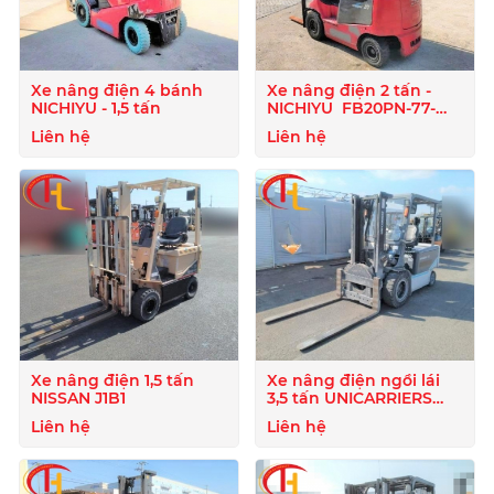
Xe nâng điện 4 bánh
Xe nâng điện 2 tấn -
NICHIYU - 1,5 tấn
NICHIYU FB20PN-77-
400
Liên hệ
Liên hệ
Xe nâng điện 1,5 tấn
Xe nâng điện ngồi lái
NISSAN J1B1
3,5 tấn UNICARRIERS
FB35-8S
Liên hệ
Liên hệ