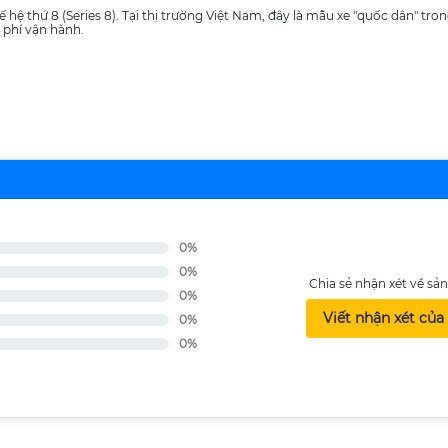
hế hệ thứ 8 (Series 8). Tại thị trường Việt Nam, đây là mẫu xe "quốc dân" tr
i phí vận hành.
0%
0%
Chia sẻ nhận xét về s
0%
Viết nhận xét của
0%
0%