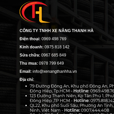
CÔNG TY TNHH XE NÂNG THANH HÀ
Điện thoại:
0969 498 769
Kinh doanh:
0975 818 142
Sửa chữa:
0967 685 849
Thu mua:
0978 799 649
Email:
info@xenangthanhha.vn
Địa chỉ:
79 Đường Đông An, Khu phố Đông An, P
Đông Hiệp, Tp.HCM -
Hotline:
0969.498.7
123 Đường Thanh Niên, Kp Tân Phú 1, Ph
Đông Hiệp ,TP HCM -
Hotline:
0975.818.14
QL22, Khu phố Suối Sâu, Phường An Tịnh,
Ninh, Việt Nam -
Hotline:
0907.444.408