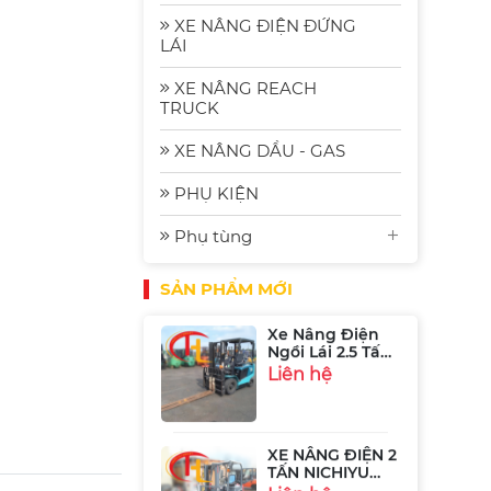
2.5 Tấn
Komat'su FE25-2
Liên hệ
XE NÂNG ĐIỆN ĐỨNG
| Xe Nâng Nhập
LÁI
Bãi Gia Rẻ
XE NÂNG REACH
Xe Nâng Điện
TRUCK
Komatsu FE30-1:
Bền Bỉ, Hiệu
Liên hệ
XE NÂNG DẦU - GAS
Quả và Tiết
Kiệm Năng
Lượng
PHỤ KIỆN
Xe Nâng Điện
Phụ tùng
Ngồi Lái 2.5 Tấn
Sumitomo
Liên hệ
51FB25PJXIII
SẢN PHẨM MỚI
XE NÂNG ĐIỆN 2
TẤN NICHIYU
FB20P-75-300
Liên hệ
XE NÂNG ĐIỆN 1
TẤN TOYOTA