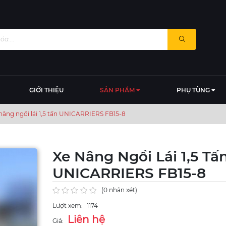
GIỚI THIỆU
SẢN PHẨM
PHỤ TÙNG
nâng ngồi lái 1,5 tấn UNICARRIERS FB15-8
Xe Nâng Ngồi Lái 1,5 Tấ
UNICARRIERS FB15-8
(0 nhận xét)
Lượt xem:
1174
Liên hệ
Giá: