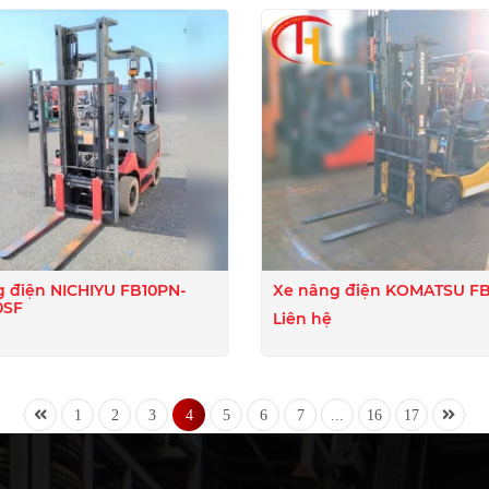
 điện NICHIYU FB10PN-
Xe nâng điện KOMATS
0SF
Liên hệ
1
2
3
4
5
6
7
...
16
17