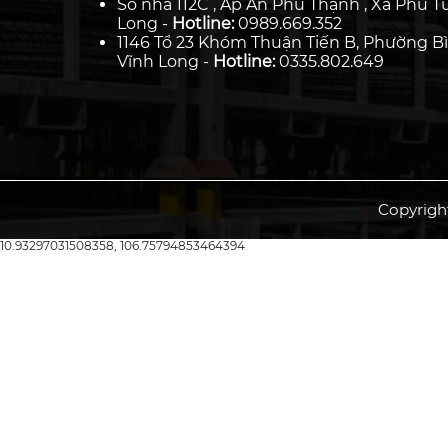
Số nhà 112C , Ấp An Phú Thạnh , Xã Phú Tú
Long -
Hotline:
0989.669.352
1146 Tổ 23 Khóm Thuận Tiến B, Phường Bì
Vĩnh Long -
Hotline:
0335.802.649
Copyrigh
10.93297031508358, 106.75794853464394