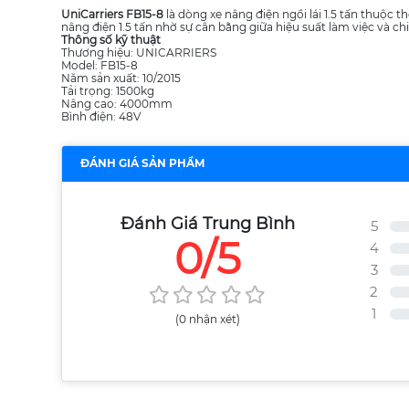
UniCarriers FB15-8
là dòng xe nâng điện ngồi lái 1.5 tấn thuộc t
nâng điện 1.5 tấn nhờ sự cân bằng giữa hiệu suất làm việc và ch
Thông số kỹ thuật
Thương hiệu: UNICARRIERS
Model: FB15-8
Năm sản xuất: 10/2015
Tải trọng: 1500kg
Nâng cao: 4000mm
Bình điện: 48V
ĐÁNH GIÁ SẢN PHẨM
Đánh Giá Trung Bình
5
0/5
4
3
2
1
(0 nhận xét)