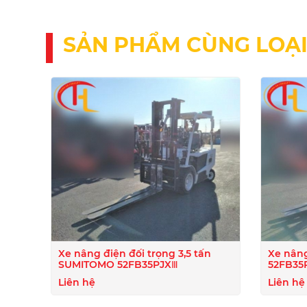
SẢN PHẨM CÙNG LOẠ
Xe nâng điện đối trọng 3,5 tấn
Xe nân
SUMITOMO 52FB35PJXⅢ
52FB35
Liên hệ
Liên hệ