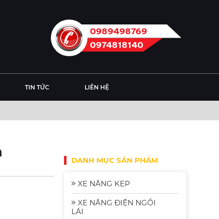
0989498769
0974818140
TIN TỨC
LIÊN HỆ
n
DANH MỤC SẢN PHẨM
XE NÂNG KẸP
XE NÂNG ĐIỆN NGỒI
LÁI
Xe Nâng Điện