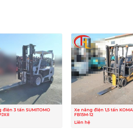
I
g điện 3 tấn SUMITOMO
Xe nâng điện 1,5 tấn KOM
PJXⅢ
FB15M-12
Liên hệ