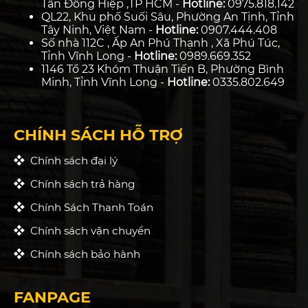
Tân Đông Hiệp ,TP HCM -
Hotline:
0975.818.142
QL22, Khu phố Suối Sâu, Phường An Tịnh, Tỉnh
Tây Ninh, Việt Nam -
Hotline:
0907.444.408
Số nhà 112C , Ấp An Phú Thạnh , Xã Phú Túc,
Tỉnh Vĩnh Long -
Hotline:
0989.669.352
1146 Tổ 23 Khóm Thuận Tiến B, Phường Bình
Minh, Tỉnh Vĩnh Long -
Hotline:
0335.802.649
CHÍNH SÁCH HỖ TRỢ
Chính sách đại lý
Chính sách trả hàng
Chính Sách Thanh Toán
Chính sách vận chuyển
Chính sách bảo hành
FANPAGE