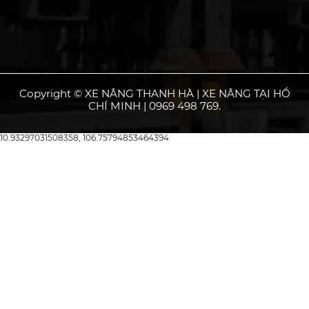
Copyright © XE NÂNG THANH HÀ | XE NÂNG TẠI HỒ
CHÍ MINH | 0969 498 769.
10.93297031508358, 106.75794853464394