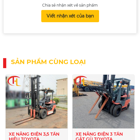
Chia sẻ nhận xét về sản phẩm
Viết nhận xét của bạn
SẢN PHẨM CÙNG LOẠI
XE NÂNG ĐIỆN 3,5 TẤN
XE NÂNG ĐIỆN 3 TẤN
HIỆU TOYOTA
GẬT GÙ TOYOTA