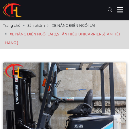
Trang chủ
Sản phẩm
XE NÂNG ĐIỆN NGỒI LÁI
XE NÂNG ĐIỆN NGỒI LÁI 2,5 TẤN HIỆU UNICARRIERS(TẠM HẾT
HÀNG )