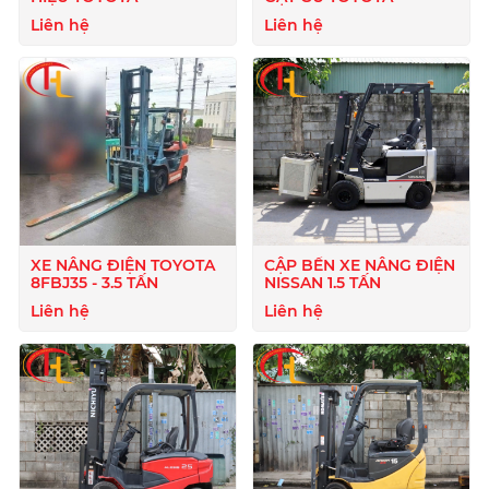
Liên hệ
Liên hệ
XE NÂNG ĐIỆN TOYOTA
CẬP BẾN XE NÂNG ĐIỆN
8FBJ35 - 3.5 TẤN
NISSAN 1.5 TẤN
Liên hệ
Liên hệ