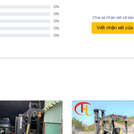
0%
0%
Chia sẻ nhận xét về s
0%
Viết nhận xét của
0%
0%
I