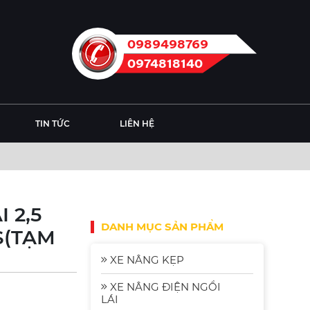
0989498769
0974818140
TIN TỨC
LIÊN HỆ
 2,5
DANH MỤC SẢN PHẨM
S(TẠM
XE NÂNG KẸP
XE NÂNG ĐIỆN NGỒI
LÁI
Xe Nâng Điện