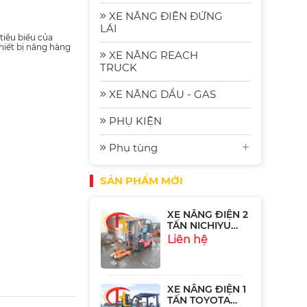
2.5 Tấn
Komat'su FE25-2
Liên hệ
XE NÂNG ĐIỆN ĐỨNG
| Xe Nâng Nhập
LÁI
Bãi Gia Rẻ
tiêu biểu của
hiết bị nâng hàng
XE NÂNG REACH
Xe Nâng Điện
TRUCK
Komatsu FE30-1:
Bền Bỉ, Hiệu
Liên hệ
XE NÂNG DẦU - GAS
Quả và Tiết
Kiệm Năng
Lượng
PHỤ KIỆN
Xe Nâng Điện
Phụ tùng
Ngồi Lái 2.5 Tấn
Sumitomo
Liên hệ
51FB25PJXIII
SẢN PHẨM MỚI
XE NÂNG ĐIỆN 2
TẤN NICHIYU
FB20P-75-300
Liên hệ
XE NÂNG ĐIỆN 1
TẤN TOYOTA