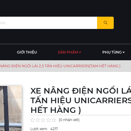
GIỚI THIỆU
SẢN PHẨM
PHỤ TÙNG
 NÂNG ĐIỆN NGỒI LÁI 2,5 TẤN HIỆU UNICARRIERS(TẠM HẾT HÀNG )
XE NÂNG ĐIỆN NGỒI LÁI
TẤN HIỆU UNICARRIER
HẾT HÀNG )
(0 nhận xét)
Lượt xem:
4217