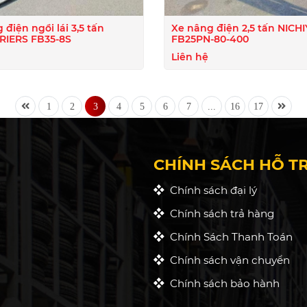
ện ngồi lái 3,5 tấn
Xe nâng điện 2,5 tấn NICH
UNICARRIERS FB35-8S
FB25PN-80-400
Liên hệ
1
2
3
4
5
6
7
...
16
17
CHÍNH SÁCH HỖ T
Chính sách đại lý
Chính sách trả hàng
Chính Sách Thanh Toán
Chính sách vận chuyển
Chính sách bảo hành