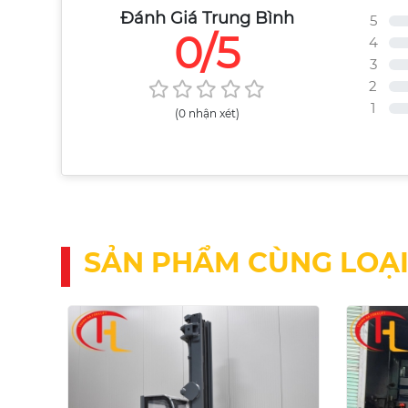
Đánh Giá Trung Bình
5
0/5
4
3
2
1
(0 nhận xét)
SẢN PHẨM CÙNG LOẠ