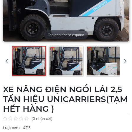
Tap or pinch to expand
XE NÂNG ĐIỆN NGỒI LÁI 2,5
TẤN HIỆU UNICARRIERS(TẠM
HẾT HÀNG )
(0 nhận xét)
Lượt xem:
4213