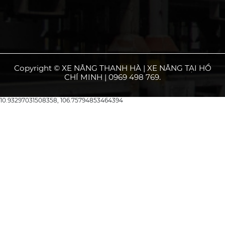
Copyright © XE NÂNG THANH HÀ | XE NÂNG TẠI HỒ
CHÍ MINH | 0969 498 769.
10.93297031508358, 106.75794853464394