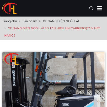
Trang chủ
Sản phẩm
XE NÂNG ĐIỆN NGỒI LÁI
XE NÂNG ĐIỆN NGỒI LÁI 2,5 TẤN HIỆU UNICARRIERS(TẠM HẾT
HÀNG )