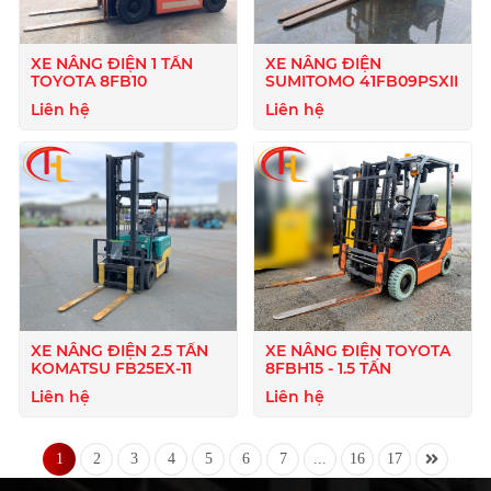
XE NÂNG ĐIỆN 1 TẤN
XE NÂNG ĐIỆN
TOYOTA 8FB10
SUMITOMO 41FB09PSXII
Liên hệ
Liên hệ
XE NÂNG ĐIỆN 2.5 TẤN
XE NÂNG ĐIỆN TOYOTA
KOMATSU FB25EX-11
8FBH15 - 1.5 TẤN
Liên hệ
Liên hệ
1
2
3
4
5
6
7
...
16
17