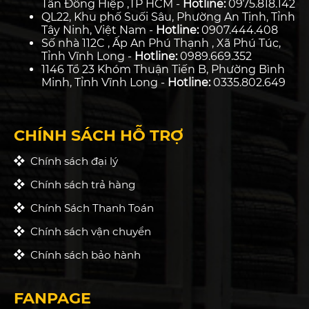
Tân Đông Hiệp ,TP HCM -
Hotline:
0975.818.142
QL22, Khu phố Suối Sâu, Phường An Tịnh, Tỉnh
Tây Ninh, Việt Nam -
Hotline:
0907.444.408
Số nhà 112C , Ấp An Phú Thạnh , Xã Phú Túc,
Tỉnh Vĩnh Long -
Hotline:
0989.669.352
1146 Tổ 23 Khóm Thuận Tiến B, Phường Bình
Minh, Tỉnh Vĩnh Long -
Hotline:
0335.802.649
CHÍNH SÁCH HỖ TRỢ
Chính sách đại lý
Chính sách trả hàng
Chính Sách Thanh Toán
Chính sách vận chuyển
Chính sách bảo hành
FANPAGE