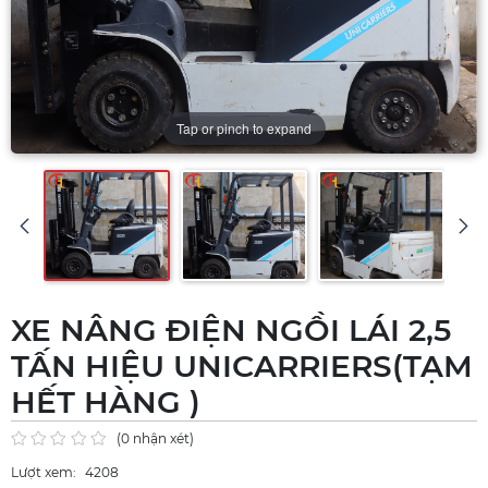
Tap or pinch to expand
XE NÂNG ĐIỆN NGỒI LÁI 2,5
TẤN HIỆU UNICARRIERS(TẠM
HẾT HÀNG )
(0 nhận xét)
Lượt xem:
4208