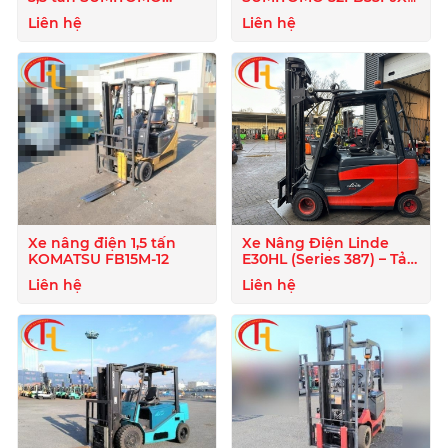
52FB35PJXⅢ
Liên hệ
Liên hệ
Xe nâng điện 1,5 tấn
Xe Nâng Điện Linde
KOMATSU FB15M-12
E30HL (Series 387) – Tải
Trọng 3 Tấn
Liên hệ
Liên hệ