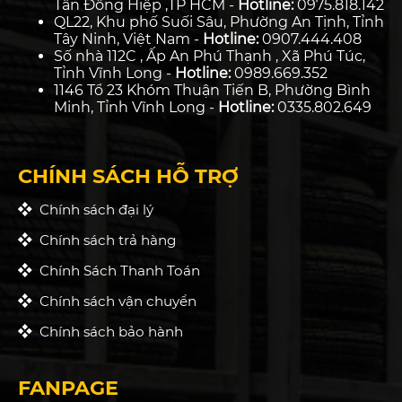
Tân Đông Hiệp ,TP HCM -
Hotline:
0975.818.142
QL22, Khu phố Suối Sâu, Phường An Tịnh, Tỉnh
Tây Ninh, Việt Nam -
Hotline:
0907.444.408
Số nhà 112C , Ấp An Phú Thạnh , Xã Phú Túc,
Tỉnh Vĩnh Long -
Hotline:
0989.669.352
1146 Tổ 23 Khóm Thuận Tiến B, Phường Bình
Minh, Tỉnh Vĩnh Long -
Hotline:
0335.802.649
CHÍNH SÁCH HỖ TRỢ
Chính sách đại lý
Chính sách trả hàng
Chính Sách Thanh Toán
Chính sách vận chuyển
Chính sách bảo hành
FANPAGE