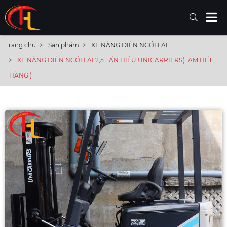
Trang chủ
Sản phẩm
XE NÂNG ĐIỆN NGỒI LÁI
XE NÂNG ĐIỆN NGỒI LÁI 2,5 TẤN HIỆU UNICARRIERS(TẠM HẾT
HÀNG )