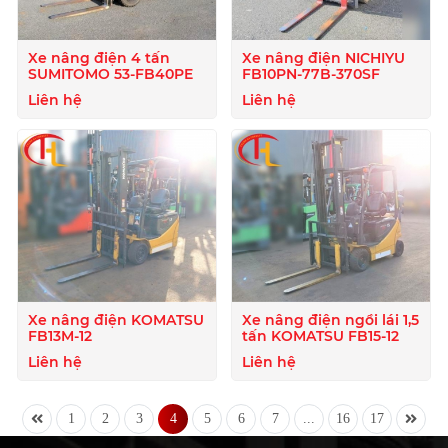
Xe nâng điện 4 tấn
Xe nâng điện NICHIYU
SUMITOMO 53-FB40PE
FB10PN-77B-370SF
Liên hệ
Liên hệ
Xe nâng điện KOMATSU
Xe nâng điện ngồi lái 1,5
FB13M-12
tấn KOMATSU FB15-12
Liên hệ
Liên hệ
1
2
3
4
5
6
7
...
16
17